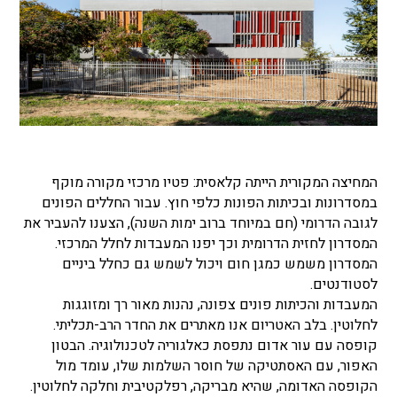
המחיצה המקורית הייתה קלאסית: פטיו מרכזי מקורה מוקף
במסדרונות ובכיתות הפונות כלפי חוץ. עבור החללים הפונים
לגובה הדרומי (חם במיוחד ברוב ימות השנה), הצענו להעביר את
המסדרון לחזית הדרומית וכך יפנו המעבדות לחלל המרכזי.
המסדרון משמש כמגן חום ויכול לשמש גם כחלל ביניים
לסטודנטים.
המעבדות והכיתות פונים צפונה, נהנות מאור רך ומזוגגות
לחלוטין. בלב האטריום אנו מאתרים את החדר הרב-תכליתי.
קופסה עם עור אדום נתפסת כאלגוריה לטכנולוגיה. הבטון
האפור, עם האסתטיקה של חוסר השלמות שלו, עומד מול
הקופסה האדומה, שהיא מבריקה, רפלקטיבית וחלקה לחלוטין.