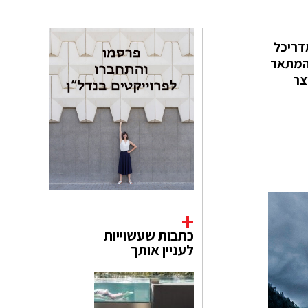
שנמצאת בסוף תעלת טלמרק בנורווגיה, נבנתה על ידי Landskap / Arkitektur. אדריכל
וי המתאר
צר
כתבות שעשוייות
לעניין אותך