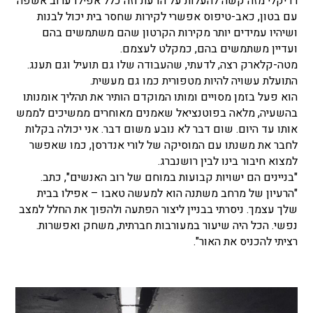
רדיקלי מזה קשה להעלות על הדעת וזה כלל אפילו ערוב אשפה
עם בטון, כאב-טיפוס אפשרי לקירות שחסר בית יכול לבנות
ושיהיו עמידים יותר מקירות הקרטון שהם משתמשים בהם
ועדיין משתמשים בהם, כמקלט לעצמם.
מטה-קלארק רצה, לדעתי, שהעבודה שלו גם תועיל וגם תענג.
התועלת עשויה להיות מטפורית כמו גם מעשית.
הוא פעל בזמן מסויים ומותו המוקדם הותיר את תהליך אומנותו
בהשעיה, מלאה בפוטנציאל שאמנים מאוחרים ממשיכים לממש
אותו עד היום. שום דבר לא נובע משום דבר. אני יכולה בקלות
לחבר את משנתו עם המוסיקה של לורי אנדרסן, כמו שאפשר
למצוא חיבור בינו לבין רושנברג.
"בניינים הם ישויות קבועות במוחם של רוב האנשים", כתב.
"הרעיון של מרחב משתנה הוא למעשה טאבו – אפילו בבית
שלך עצמך. ניסרתי בבניין ליצור הפתעה ולהפוך את החלל למצב
נפשי. הכל היה שיעור במעורבות חברתית, משחק ואפשרות.
רציתי להכניס את האור".