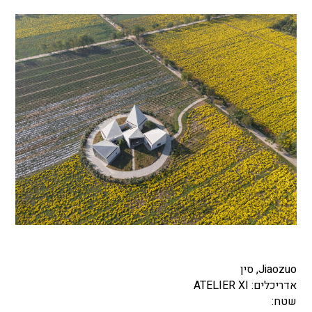
Jiaozuo, סין
אדריכלים: ATELIER XI
שטח: