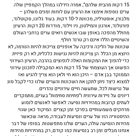
15 דקות מהבית שלהם", אמרה הידלגו במהלך הקמפיין שלה.
ערים נוספות אימצו את הרעיון עם לוחות זמנים משלהן –
מלבורן, אוסטרליה, מכוונת ל-10 דקות. בעוד גלזגו, סקוטלנד,
פורטלנד, אורגון והמילטון, ניו זילנד, מודדות 20 דקות. הרעיון
מחולל מהפכה באופן שבו אנשים רואים ערים ברחבי העולם
והשינויים הללו אינם רק טרנד חולף.
שכונות של הליכה ורכיבה על אופניים צריכות להיות הנורמה, לא
היוצא מן הכלל. הן צריכות להיות נגישות כלכלית, לא רק פיזית.
כדי להפוך את המקומות האלה לנפוצים בהרבה, הרעיון העירוני
הפשוט אך העוצמתי של 15 דקות הוא המקבילה לתכנון עירוני
הממוקד בבן אדם – היכן הוא חי ולאן הוא צריך להגיע ואז
למצוא כיצד ניתן לתקן את השכונות והערים שלנו כדי לקבל סוג
של נגישות לכל, שתעשה חיים עירוניים נהדרים.
דיונים על ניידות עירונית ו"פתיחת סתימות" בערים, מתמקדים
לעתים קרובות במהירויות נסיעה: לאפשר לאנשים לנסוע
מרחקים משמעותיים בפרקי זמן קצרים. המיקוד כאן שגוי.
ההיסטוריה הזו של ערים ונסיעות לעבודה, מראה שכאשר
מהירות הנסיעה עולה, הערים שלנו מתפשטות. בסופו של דבר
אנחנו מבלים זמן רב בנסיעות כמו קודם, רק במהירויות מהירות