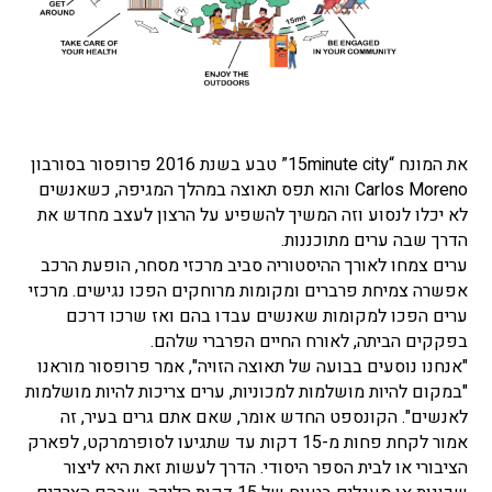
את המונח “15minute city” טבע בשנת 2016 פרופסור בסורבון
Carlos Moreno והוא תפס תאוצה במהלך המגיפה, כשאנשים
לא יכלו לנסוע וזה המשיך להשפיע על הרצון לעצב מחדש את
הדרך שבה ערים מתוכננות.
ערים צמחו לאורך ההיסטוריה סביב מרכזי מסחר, הופעת הרכב
אפשרה צמיחת פרברים ומקומות מרוחקים הפכו נגישים. מרכזי
ערים הפכו למקומות שאנשים עבדו בהם ואז שרכו דרכם
בפקקים הביתה, לאורח החיים הפרברי שלהם.
"אנחנו נוסעים בבועה של תאוצה הזויה", אמר פרופסור מוראנו
"במקום להיות מושלמות למכוניות, ערים צריכות להיות מושלמות
לאנשים". הקונספט החדש אומר, שאם אתם גרים בעיר, זה
אמור לקחת פחות מ-15 דקות עד שתגיעו לסופרמרקט, לפארק
הציבורי או לבית הספר היסודי. הדרך לעשות זאת היא ליצור