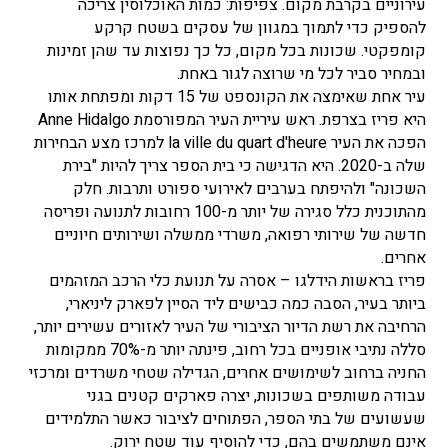
עירוניים בקרבת מקום. צפיפות: כמות האוכלוסין צריכה
להספיק כדי לתמוך במגוון של עסקים בשטח קרקע
קומפקטי. שכונות בכל מקום, כל כך נפוצות עד שהן זמינות
ובמחיר סביר לכל מי שרוצה לגור באחת.
עיר אחת שאימצה את הקונספט של 15 דקות ומפתחת אותו
היא פריז בצרפת. ראש עיריית העיר המפורסמת Anne Hidalgo
הפכה את העיר la ville du quart d'heure למרכז מצע הבחירות
שלה ב-2020. היא הדגישה כי בית הספר צריך להיות "בירת
השכונה" ולהיפתח בערבים לאירועי ספורט ותרבות. חלק
מהתוכנית כלל סגירה של יותר מ-100 רחובות לתנועה ופריסה
חדשה של שירותי רפואה, משרדי ממשלה ושירותים חיוניים
אחרים.
פריז בראשות הידלגו – אסרה על תנועת כלי הרכב המזהמים
ביותר בעיר, הסבה כמה כבישים ליד הסיין לפארק ליניארי,
הרחיבה את רשת הדיור הציבורי של העיר לאזורים עשירים יותר,
סללה נתיבי אופניים בכל רחוב, פינתה יותר מ-70% ממקומות
החניה ברחוב לשימושים אחרים, הגדילה שטחי משרדים ומרכזי
עבודה משותפים בשכונות, יצרה פארקים קטנים בגני
שעשועים של בתי הספר, הפתוחים לציבור כאשר התלמידים
אינם משתמשים בהם, כדי להוסיף עוד שטח ירוק.