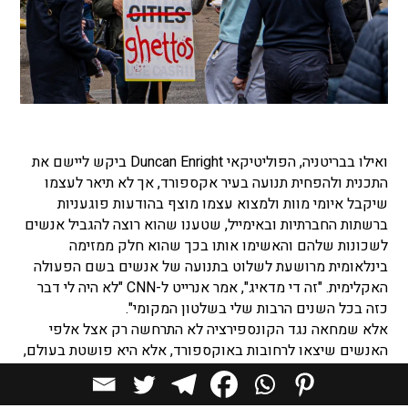
ואילו בבריטניה, הפוליטיקאי Duncan Enright ביקש ליישם את
התכנית ולהפחית תנועה בעיר אקספורד, אך לא תיאר לעצמו
שיקבל איומי מוות ולמצוא עצמו מוצף בהודעות פוגעניות
ברשתות החברתיות ובאימייל, שטענו שהוא רוצה להגביל אנשים
לשכונות שלהם והאשימו אותו בכך שהוא חלק ממזימה
בינלאומית מרושעת לשלוט בתנועה של אנשים בשם הפעולה
האקלימית. "זה די מדאיג", אמר אנרייט ל-CNN "לא היה לי דבר
כזה בכל השנים הרבות שלי בשלטון המקומי".
אלא שמחאה נגד הקונספירציה לא התרחשה רק אצל אלפי
האנשים שיצאו לרחובות באוקספורד, אלא היא פושטת בעולם,
עם הנרטיב שטוען שממשלות רוצות להגביל חירויות בשם
הפעולה האקלימית ולהפוך שכונות לגטאות. אחד ממכחישי