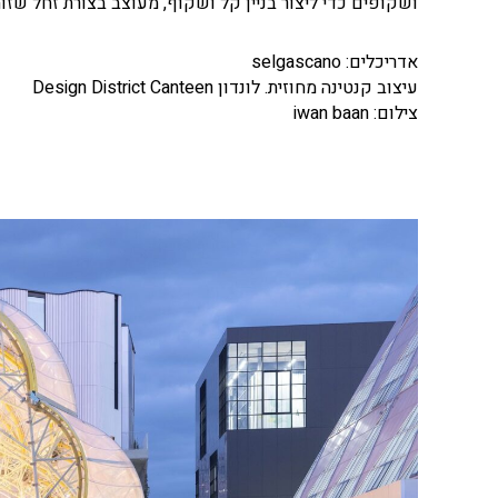
ושקופים כדי ליצור בניין קל ושקוף, מעוצב בצורת זחל שזוה
אדריכלים: selgascano
עיצוב קנטינה מחוזית. לונדון Design District Canteen
צילום: iwan baan