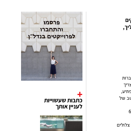
ים
יך,
די שמונה חברות
ריך
תיע,
שב של
כתבות שעשוייות
לעניין אותך
מנו לתכנן את אחד הבניינים החדשים. שבעת האחרים היו 6a
 צלולים