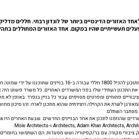
לאחד האזורים הדינמיים ביותר של לונדון רבתי. חללים מדליק
ים תעשייתיים שהיו במקום. אחד האזורים המחוללים בתהל
הרובע משתרע על חלקה מלבנית מתחת ל"כיפת המילניום", מתוכנן להכיל 1800 חללי עבודה ב-16 בניינים שתוכננו על י
​את התכנון העתידי שלו בפני המשרדים האחרים. כל משרד פשוט היה צ
וריים פתוחים ומפרטים מסוימים עבור כל בניין בנפרד. באופן לא מפ
המאורגן לשרת את הקהילה היצירתית שהוא מתכנן לארח. זהו סיכון מחו
א מסתבר השתלם.
משרד האדריכלות הספרדי selgascano היה בין שמונת המשרדים שהוז
Architects, Adam Khan Archit ו-Mole Architects.
העיצוב, כשוק ציבורי מקורה עם בר/קפיטריה ושש מסעדות. הם השתמשו בחומרים