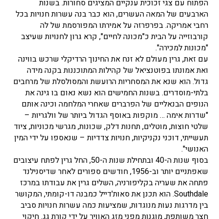
הפתוח עם צגי זכוכית ענקיים המציגים סחורות. בשנות
הארבעים של המאה העשרים, הוא כבר בנה עשרות חנויות בכל
רחבי אמריקה. בפרפרזה על אמירתו המפורסמת של לה
קורבוזייה על הבית כ"מכונה לחיים", קרא גרון לחנויות שעיצב
"מכונות למכירה".
עם זאת, גרין מעולם לא זנח את החינוך הרדיקלי שרכש בווינה
ואת אמונתו בפוטנציאל של קהילות המתוכננות בקנה מידה
גדול. הוא שנא את המסחריות הרועשת והמסולסלת של מרחבים
בלתי-מוסדרים. בשנות החמישים הוא נשא נאום בו גינה את
הנופים הבנאליים של הפרברים שאחרי המלחמה וכינה אותם
"שדרות אימה … מוקפות באוסף הגדול ביותר של וולגריות –
שלטי חוצות, מוטלים, תחנות דלק, שכונות, מגרשי מכוניות, ציוד
תעשייתי, דוכני נקניקיות, חנויות צדדיות – שנאספו על ידי המין
האנושי".
בסוף שנות ה-40 ובתחילת שנות ה-50, החל גרין לפתח עיצובים
שאפתניים יותר וב-1956, חודשים ספורים לאחר שדיסנילנד
פתחה את שעריה בקליפורניה, השלים גרין את עבודתו במרכז
Southdale. הוא תכנן את סאות'דייל כמבנה דו-קומתי, המקושר
בין מדרגות נעות מנוגדות, שמציעות כמה עשרות חנויות סביב
חצר משותפת, מוגנות מפני מזג האוויר על ידי קורת גג. חיקוי