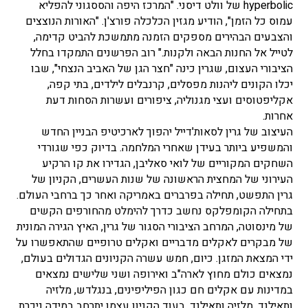
hyperbolic של וולט דיסני. "המרכז היפה והססגוני להפליא
עמוס כל הזמן", הודיע מגזין הכלכלה פורצ'ן. "האורות הנוצצים
והצבעים הבהירים מספקים הזמנה מתמשכת להביט קדימה,
לטייל אל החנות הבאה ולקנות." רוב הפרשנים התמקדו בחלל
הציבורי העצום, שגרין כינה "חצר הגן של האביב הנצחי", שבו
יכלו הקונים ליהנות מפסלים, קרנבלים לילדים, בתי קפה,
אקליפטוסים ועצי מגנוליה, ציפורים ועשרות הסחות דעת
אחרות.
העיצוב של גרין לסאות'דייל יהפוך לארכיטיפ הבניין החדש
והמשפיע ביותר בעידן שאחרי המלחמה. בדיוק כפי שגורדי
השחקים המקוריים של לואי סאליבן, הגדירו את קו הרקיע
העירוני של המחצית הראשונה של שנות העשרים, הקניון של
גרין התפשט, תחילה בפרברים באמריקה ואחר כך ברחבי העולם.
בתחילה הקומפלקס נחשב כדרך להימלט מהחורפים הקשים
של מינסוטה, המרחב הציבורי הסגור של גרין, האיץ הגירה המונית
של מבקרים לאקלים מדבריים ואקלים טרופיים שהתאפשרו על
ידי המצאת המזגן. כיום, חמש עשרה הקניונים הגדולים בעולם,
נמצאים כולם מחוץ לארה"ב ואירופה ושני שלישים נמצאים
במדינות עם אקלים חם כגון הפיליפינים, בנגלדש, מלזיה
ותאילנד. מלזיה ותאילנד. בעוד הקניון עצמו יתרחב במידה ניכרת,