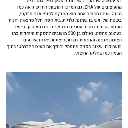
בצ'אנגשה, עיר הבירה של מחוז הונאן בסין. כמו רבים
מהעיצובים של ZHA, גם המרכז התרבותי החדש נראה כמו
מבנה שנחת מכוכב אחר. הוא ממוקם לחופי אגם מייקסי,
בשטח של ויש בו שמונה גלריות, בית קפה, חלל סדנאות וחנות
מתנות, השוכנת סביב אטריום מרכזי, יחד עם תאטרון מפואר
בעיצוב מהפנט ואולם בן 500 מושבים להפקות מיוחדות כמו
תצוגות אופנה והופעות. חצרות חיצוניות יארחו אירועים
ותערוכות. עיצוב הפנים מתפתל והופך את העיצוב לדרמטי בתוך
הבניין כמו בחלקו החיצוני.