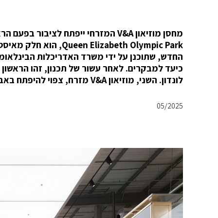
lizabeth Olympic Park
לונדון. השני, מוזיאון V&A מזרח, צפוי להיפתח באביב 2026 ויחקור את תפקיד היצירה והיצירתיות כסוכני שינוי.
05/2025