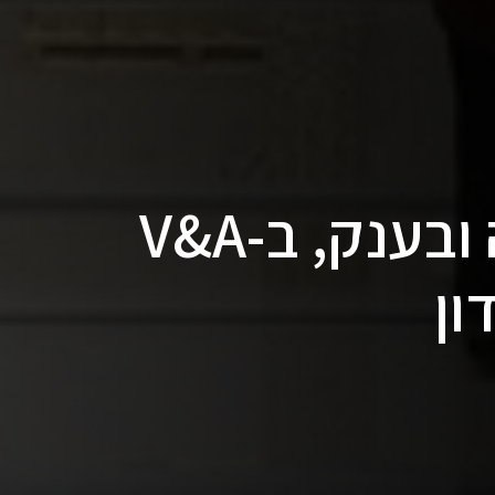
חווית מוזיאון שונה ובענק, ב-V&A
ון