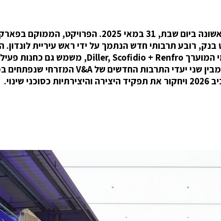
מחסן מוזיאון V&A המזרחי ייפתח לציבור בפעם הראשונה ביום שבת, 31 במאי 2025. הפרויקט, הממוקם בפאר
Queen E, הוא חלק מאיסט בנק, רובע תרבותי חדש הנתמך על ידי ראש עיריית לונדון
החדש, שתוכנן על ידי משרד האדריכלות הבינלאומי המוערך Diller, Scofidio + Renfro, משמש 
כיעד למבקרים. לאחר עשור של תכנון, זהו הראשון מבין שני יעדי התרבות החדשים של V&A 