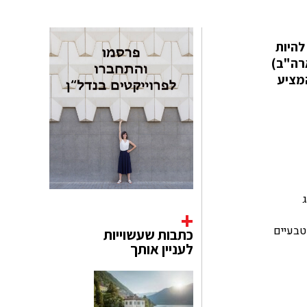
, One River North Residences, שאמור להיות
שלישי שלהם בארה"ב)
ה, המציע
מנטים טבעיים
כתבות שעשוייות
לעניין אותך