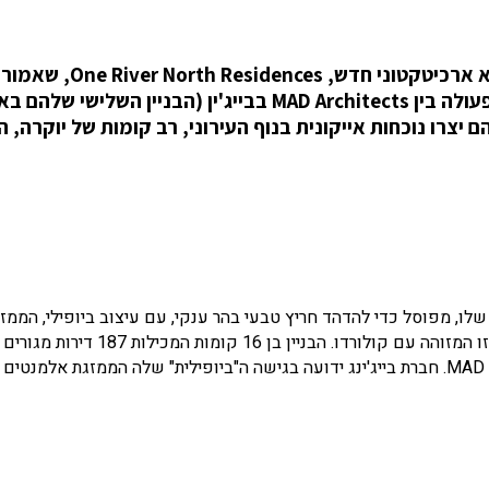
ברובע River North (RiNo) התוסס בדנבר, קם פלא ארכיטקטוני חדש
נקודת ציון במרכז העיר דנבר. העיצוב, פרי שיתוף פעולה בין MAD Architects בבייג'ין (הבניין ה
קומי בדנבר Davis Partnership. יחד הם יצרו נוכחות אייקונית בנוף העירוני, רב קומות של יוקר
שלו, מפוסל כדי להדהד חריץ טבעי בהר ענקי, עם עיצוב ביופילי, הממזג
אלמנטים טבעיים בבניין, מפלי מים וצמחיה שופעת, בעיקר זו המזוהה עם קולורדו. הבניין בן 16 קומות המכילות 187 דירות מגורים
להשכרה. השלישי בארצות הברית שתוכנן על ידי MAD Architects. חברת בייג'ינג ידועה בגישה ה"ביופילית" שלה הממזגת אל