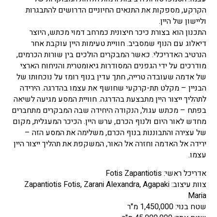
הקרקע, מספקות את התנאים החיוניים הדרושים להתבגרות
וליישון של היין.
התכנון הוא בצורת כיכר חיצונית כמרחב דמוי מכתש, היוצר
דיאלוג עם הנוף שמסביב. חוויית טעימות היין עוקבת אחר
הנרטיב האדריכלי. כאשר המבקרים הולכים בין שורות הכרמים,
מודרכים על ידי הגפנים המסודרות גיאומטרית והניחוח הארצי
של אדמה שעובדה טרייה, חתך עדין בנוף רומז על נוכחותו של
הבניין – מקלט תת-קרקעי שחושף את עצמו בהדרגה. הירידה
לתהליך ייצור היין מתבצעת בהדרגה. חוויית המסע מגיעה לשיאה
בפתח – מכתש עגול, הנקודה היחידה שבה המבקרים מתחברים
מחדש לאור היום ולנוף הכרם, ערש היין. הכיכר המעגלית, מקום
של עצירה והתבוננות בנוף הכרם, משלימה את המסע הזה –
ירידה אל האדמה וחזרה אל האור, המשקפת את תהליך ייצור היין
עצמו.
אדריכל ראשי: Fotis Zapantiotis
צוות עיצוב: Zapantiotis Fotis, Zarani Alexandra, Agapaki
Maria
שטח בנוי: 1,450,000 מ"ר