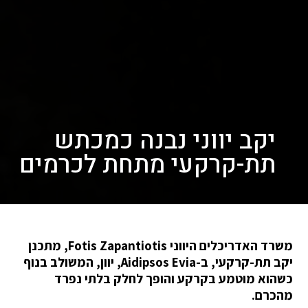
יקב יווני נבנה כמכתש
תת-קרקעי מתחת לכרמים
משרד האדריכלים היווני Fotis Zapantiotis, מתכנן
יקב תת-קרקעי, ב-Aidipsos Evia, יוון, המשולב בנוף
כשהוא מוטמע בקרקע והופך לחלק בלתי נפרד
מהכרם.