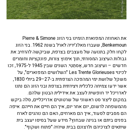
את האחוזה המפוארת הזמינו בני הזוג Pierre & Simone
Benkemoun, שעברו מאלג'יריה לארל בשנת 1962. בני הזוג
לקחו חלק בתנועה של מעצבים בצרפת, שביקשה להרחיב את
גבולות העיצוב המסורתי, תוך אימוץ צורות, פונקציות וחומרים
חדשים – ועיצוב חדש, אֶסתֵטִי. השנים שבין 1945 ל-1975, זכו
לכינוי Les Trente Glorieuses "השלושים המפוארים", על
משקל שלושת ימי המהפכה הצרפתית ב-27–29 ביולי 1830,
אשר ידעו צמיחה כלכלית ויצירתית בצרפת ובני הזוג הם נתנו
לאדריכל יד חופשית לעצב את אידילית הבטון שלהם.
במקום ליצור סט ראשוני של שרטוטים אדריכליים, סלה ביקש
מהמשפחה לרשום, יום אחר יום, איך הם חיים את חייהם. איפה
הם מסבים לסעוד, איך הם מארחים, האם הם נוהגים לארח
בפנים ביתם או בגינה שבחוץ? מידע שעל בסיסו יעצב בית
שיתאים לצרכיהם ולרצונם בבית שיהיה "פתוח ושקוף".