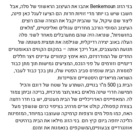
בני הזוג Benkemoun אהבו את העיצוב הראשוני של סלה, אבל
חשבו שיש בו יותר מדי זוויות חדות. הם הציעו לעגל כאן פינה,
ליצור שם עיקול, עד שהבית יקבל את הצורה שהם רוצים.
העיצוב הסופי הורכב מחדרים עגולים ואליפטיים, "מלאים
בחושניות", שנראה היה שהם מתערבלים מאחד לשני. סלה
העלה באוב יצירה רדיקלית, שגילמה את תמצית משנתה של
תנועת המעצבים, אבל ריכך אותה – במקום הקווים הגאומטרים
החדים של המודרניזם, הוא אימץ קימורים עדינים ויצר חללים
דינמיים וזורמים על פני הנכס, המציעים גמישות תוך מתן כבוד
למסורת. הבית שנפרס סביב הפטיו שלו, נתן בכך כבוד לעבר,
השראה מריאדים היסטוריים והסיינדות.
הבית בן 500 מ"ר בנויים, השתרע על שטח של דונם והכיל
חמישה חדרי שינה מלאים באור,חצר מרכזית, בריכה וביתן צמוד
לה. המאפיינים האדריכליים של הבית מענגים, יש בו חדר רחצה
בצורת קפסולה, קולט אדים מרהיב בציפוי כרום שנשפך מעל
האח, כמו מפל מים ורצפות קרמיקה שעוצבו במיוחד, המזמינות
הליכה יחפה ביום קיץ חם. בני הזוג מילאו את הבית ברהיטים
אוונגרדיים צבעוניים,המשקפים בנאמנות את זמנם.