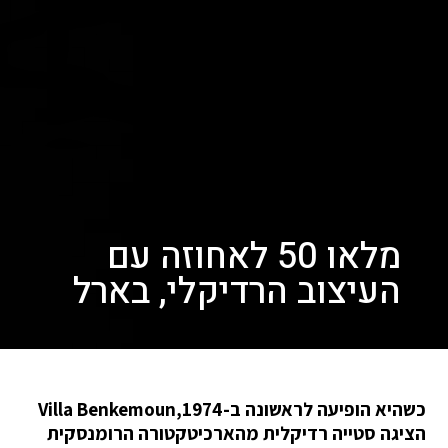
מלאו 50 לאחוזה עם
העיצוב הרדיקלי, בארל
כשהיא הופיעה לראשונה ב-1974,Villa Benkemoun
הציגה סטייה רדיקלית מהארכיטקטורה הרומנסקית ​​