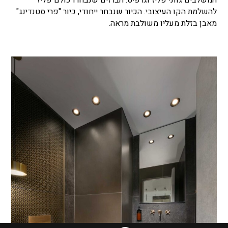
המשלבים גווני פליז וגרפיט. הברזים שנבחרו כולם פליז
להשלמת הקו העיצובי. הכיור שנבחר ייחודי, כיור "פרי סטנדינג"
מאבן בזלת מעליו משולבת מראה.