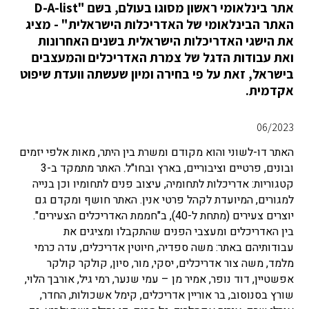
אתר בינלאומי ראשון מסוגו בעולם, בשם "D-A-list
האתר הבינלאומי של האדריכלות הישראלית" - מציג
את הישגי האדריכלות הישראלית בשנים האחרונות
ואת עבודות הדגל של צמרת האדריכלים והמעצבים
בישראל, זאת על פי בחירה ומיון שעשתה וועדת שיפוט
אקדמית.
06/2023
האתר דו-לשוני והוא מקודם ומשרת בין היתר, מאות אלפי יזמים
ובונים, פרטיים וציבוריים, בארץ ובחו"ל. האתר מתמקד ב-3
קטגוריות: אדריכלות לתחומיה, עיצוב פנים לתחומיו וכן בנייה
למגורים, המיועדת לקהל פרטי אנין. האתר חושף ומקדם גם
יוצרים צעירים (מתחת ל-40), ב"חממת האדריכלים הצעירים".
בין האדריכלים ומעצבי הפנים שהתקבלו ומציגים את
עבודותיהם באתר: משה ספדיה, חיוטין אדריכלים, עדה כרמי
מלמד, משה צור אדריכלים, יסקי, מור, סיון, קולקר קולקר
אפשטיין, דוד נופר, אמיר מן – עמי שנער, רמי גיל, אורבך הלוי,
שורץ בסנוסוב, בר אוריין אדריכלים, קימל אשכולות, החדר,