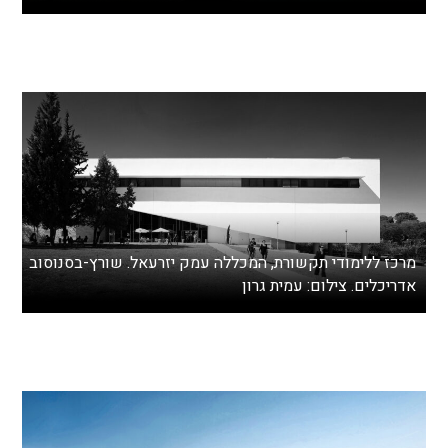
מרכז ללימודי תקשורת, המכללה עמק יזרעאל. שורץ-בסנוסוב
אדריכלים. צילום: עמית גרון