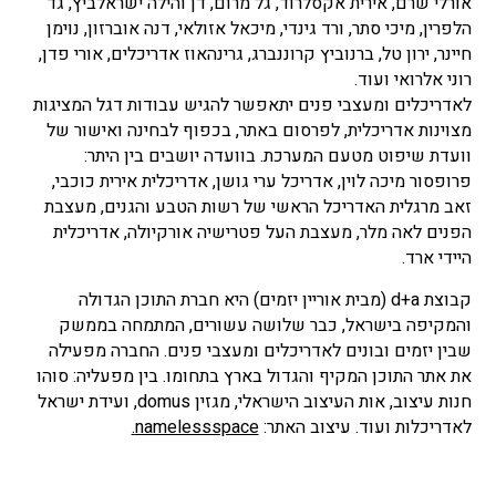
אורלי שרם, אירית אקסלרוד, גל מרום, דן והילה ישראלביץ, גד
הלפרין, מיכי סתר, ורד גינדי, מיכאל אזולאי, דנה אוברזון, נוימן
חיינר, ירון טל, ברנוביץ קרוננברג, גרינהאוז אדריכלים, אורי פדן,
רוני אלרואי ועוד.
לאדריכלים ומעצבי פנים יתאפשר להגיש עבודות דגל המציגות
מצוינות אדריכלית, לפרסום באתר, בכפוף לבחינה ואישור של
וועדת שיפוט מטעם המערכת. בוועדה יושבים בין היתר:
פרופסור מיכה לוין, אדריכל ערי גושן, אדריכלית אירית כוכבי,
זאב מרגלית האדריכל הראשי של רשות הטבע והגנים, מעצבת
הפנים לאה מלר, מעצבת העל פטרישיה אורקיולה, אדריכלית
היידי ארד.
קבוצת d+a (מבית אוריין יזמים) היא חברת התוכן הגדולה
והמקיפה בישראל, כבר שלושה עשורים, המתמחה בממשק
שבין יזמים ובונים לאדריכלים ומעצבי פנים. החברה מפעילה
את אתר התוכן המקיף והגדול בארץ בתחומו. בין מפעליה: סוהו
חנות עיצוב, אות העיצוב הישראלי, מגזין domus, ועידת ישראל
לאדריכלות ועוד. עיצוב האתר:
namelessspace.