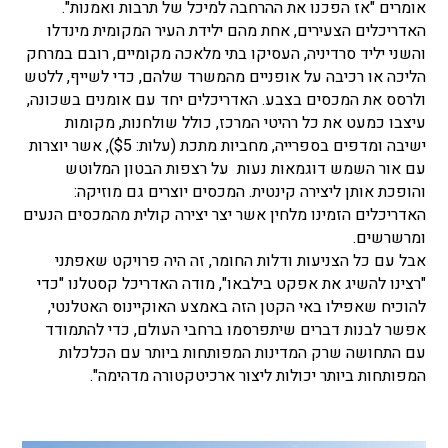
אומרים "אז הפכנו את ההרחבה למיכל של תרבות ואמנות".
האדריכלים הצעירים, אחת מהם ילידת העיר המקומית מינדלו
והשני יליד סרדיניה, העסיקו בתי מלאכה מקומיים, רובם במרחק
הליכה או רכיבה על אופניים מהמשרד שלהם, כדי לשייף, ללטש
ולרסס את המכסים בצבע. האדריכלים יחד עם אומנים בשכונה,
עיצבו כמעט את כל רהיטי המרכז, כולל שולחנות, מקומות
ישיבה ומדפים בספרייה, מחביות מתכת (עלות: $5), אשר יוצרות
עם אור השמש דוגמאות נעות על רצפות הבטון המלוטש
והופכת אותן ליצירה קינטית. המכסים יוצרים גם מוזיקה:
האדריכלים הזמינו מלחין אשר יצר יצירה קולית מהמכסים הנעים
ומרשרשים.
אבל עם כל הצניעות ודלות החומר, זה היה פרויקט שאפתני
"רצינו להשיג את אפקט בילבאו", מודה האדריכל קסטלנו "כדי
להוכיח שאפילו באי הקטן הזה באמצע האוקיינוס ​​האטלנטי,
אפשר לבנות דברים שיתפרסמו ברחבי העולם, כדי להתמודד
עם התחושה שרק המדינות המפותחות ביותר עם הכלכלות
המפותחות ביותר יכולות ליצור ארכיטקטורה מדהימה".