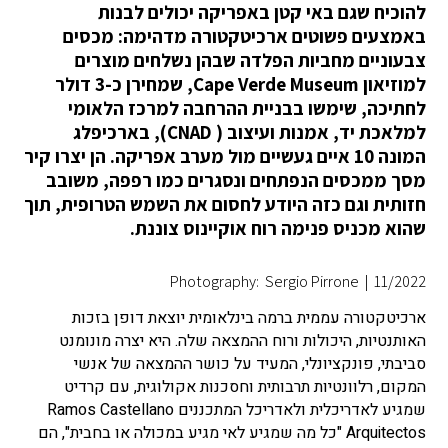
להוכיח שגם באי קטן באפריקה יכולים לבנות
באמצעים פשוטים ארכיטקטורה מדהימה: מכסים
צבעוניים מחביות הפלדה שבהן נשלחים מוצרים
למוזיאון Cape Verde Museum, שמחירן כ-3 דולר
לחתיכה, שימשו בבניית ההרחבה למרכז הלאומי
למלאכת יד, אמנות ועיצוב ( CNAD), בארכיפלג
המונה 10 איים געשיים מול מערב אפריקה. הן יצרו קיר
מסך ממכסים הנפתחים ונסגרים כמו רפפה, משובב
חזותית וגם כזה היודע לחסום את השמש הטרופית, תוך
שהוא מכניס פנימה רוח אוקיינוס צוננת.
Photography: Sergio Pirrone
|
11/2022
ארכיטקטורה עממית ברמה בינלאומית יוצאת דופן בזכות
האותנטיות, היכולות ורוח ההמצאה שלה. היא יצרה מונומנט
סביבתי, פונקציונלי, המעיד על כושר ההמצאה של אנשי
המקום, רלוונטיות תרבותית וחסכנות אקולוגית, עם קרדיט
שמגיע לאדריכלית ולאדריכל המתכננים Ramos Castellano
Arquitectos "כל מה שמגיע לאי מגיע במכולה או בחבית", הם