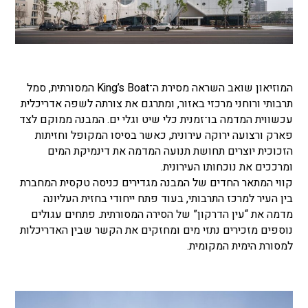
המוזיאון שואב השראה מסירת ה־King’s Boat המסורתית, סמל
תרבותי ורוחני מרכזי באזור, ומתרגם את צורתה לשפה אדריכלית
עכשווית המדמה בו־זמנית כלי שיט וגלי ים. המבנה ממוקם לצד
פארק ורצועה ירוקה עירונית, כאשר בסיסו המקופל וחזיתות
הזכוכית יוצרים תחושת תנועה המדמה את דינמיקת המים
ומרככים את נוכחותו העירונית.
קווי המתאר החדים של המבנה מגדירים כניסה טקסית המחברת
בין העיר למרכז התרבותי, בעוד פתח ייחודי בחזית העליונה
מדמה את “עין הדרקון” של הסירה המסורתית. פתחים עגולים
נוספים מזכירים נתזי מים ומחזקים את הקשר שבין האדריכלות
למסורת הימית המקומית.