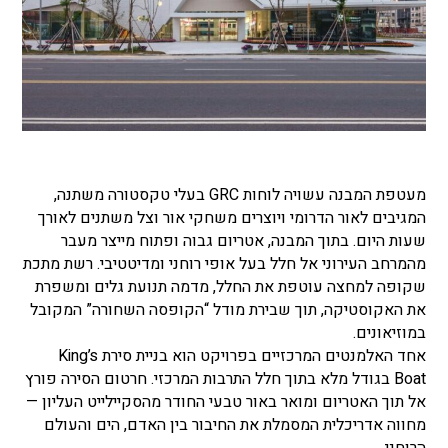
מעטפת המבנה עשויה לוחות GRC בעלי טקסטורה משתנה,
המגיבים לאור הדרומי ויוצרים משחקי אור וצל משתנים לאורך
שעות היום. בתוך המבנה, אטריום גבוה ופתוח מייצר מעבר
מהמרחב העירוני אל חלל בעל אופי רוחני ומדיטטיבי. רשת מתכת
שקופה למחצה עוטפת את החלל, מדמה תנועת גלים ומשפרת
את האקוסטיקה, תוך שבירת מודל “הקופסה השחורה” המקובל
במוזיאונים.
אחד האלמנטים המרכזיים בפרויקט הוא בניית סירת King’s
Boat בגודל מלא בתוך חלל התרבות המרכזי. חרטום הסירה פורץ
אל תוך האטריום ומואר באור טבעי החודר מהסקיילייט העליון —
מחווה אדריכלית המסמלת את החיבור בין האדם, הים והעולם