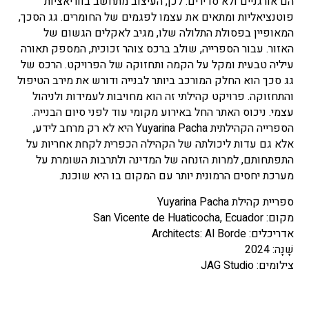
הם אורגניים ולא סדירים. לכן, העיצוב מתחשב בווריאציות
פוטנציאליות ומתאים את עצמו לפגמים של החומרים. גג הסכך,
המאופיין בפסולת התלולה שלו, מגיב לאקלים הגשום של
האזור. עבור הספרייה, שולב ברכס צוהר זכוכית, המספק תאורה
עיליה טבעית ומקל על הקמה ותחזוקה של הפרויקט. הרכס של
גג סכך הוא החלק המורכב ביותר לבנייה ודורש את מירב הטיפול
והתחזוקה. פרויקט קהילתי זה הוא מחויבות לעמידות ולניהול
עצמי. ניכוס האתר החל באירוע מקומי עוד לפני סיום הבנייה.
הספרייה הקהילתית Yuyarina Pacha היא לא רק מרחב לידע,
אלא גם עדות ליכולתה של הקהילה הכפרית לקחת אחריות על
התפתחותם, למרות הזנחה של המדינה ולתרבות השומרת על
מערכת יחסים הרמונית יותר עם המקום בו היא שוכנת.
ספריית קהילת Yuyarina Pacha
מקום: San Vicente de Huaticocha, Ecuador
אדריכלים: Architects: Al Borde
שָׁנָה: 2024
צילומים: JAG Studio