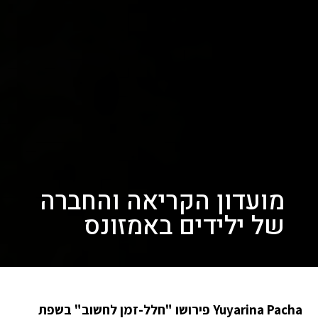
מועדון הקריאה והחברה
של ילידים באמזונס
Yuyarina Pacha פירושו "חלל-זמן לחשוב" בשפת