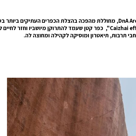
האדריכלית הסינית Xu tiantian ומשרדה DnA Architects, מחוללת מהפכה בהצלת הכפרים העתיקים ביותר 
הפריצה הראשונה שלה לתודעה הייתה בזכות "Caizhai effect", כפר קטן שעמד להתרוקן מיושביו וחזר ל
י תרבות, תיאטרון ומוסיקה לקהילה ומחוצה לה.