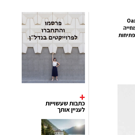
Oaxacan Tem
של 600 מ"ר מכוסה בצמחייה
ם פתיחות
כתבות שעשוייות
לעניין אותך