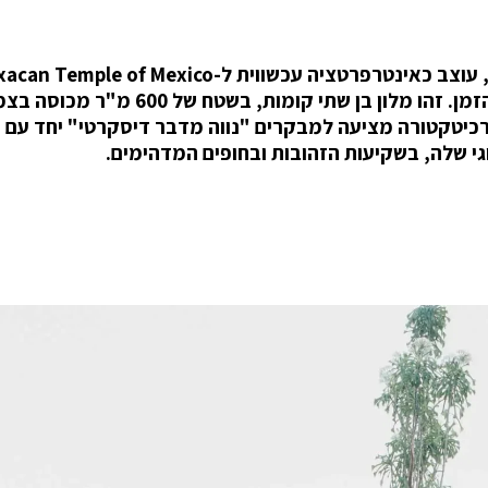
מלון Casa TO הברוטליסטי של Ludwig Godefroy, עוצב כאינטרפרטציה עכשווית ל-ple of Mexico
עוצר הנשימה, ארמון חול מפואר שהתיישן בחן עם הזמן. זהו מלון בן שתי קומות, בשטח 
La Punta d, מקסיקו, שהארכיטקטורה מציעה למבקרים "נווה מדבר דיסקרטי" יחד ע