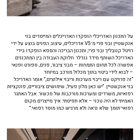
על התכנון האדריכלי הופקדו האדריכלים המייסדים בני
אנקשטיין ובני פרי מ־V5 אדריכלים, עיצוב הפנים בוצע על ידי
רויטל קנובליך ובני פרי, ותכנון הבריכה והספא הופקדו בידי
האדריכל השותף מידד גנדלר. חלוקת העבודה בין המתכננים
אפשרה לכל תחום התמחות – מבני ציבור, פנים, ספורט ופנאי
– לבוא לידי ביטוי בתוך מכלול מורכב במיוחד.
“זה פרויקט עם ריבוי מערכות וריבוי אילוצים,” אומר האדריכל
בני אנקשטיין. “יש כאן מלון פעיל, שימושים ציבוריים, פונקציות
רפואיות, משרדים ומערכות מורכבות של מכשור. אבל האתגר
האמיתי לא היה טכני – אלא תפיסתי: איך מייצרים מקום
רפואי־תומך שלא נראה ולא מרגיש כמו מוסד רפואי.”