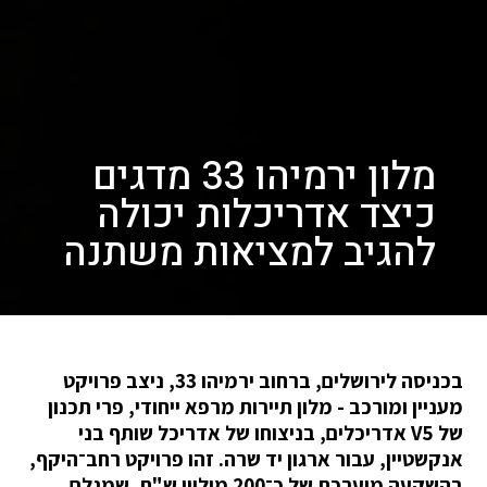
מלון ירמיהו 33 מדגים
כיצד אדריכלות יכולה
להגיב למציאות משתנה
בכניסה לירושלים, ברחוב ירמיהו 33, ניצב פרויקט
מעניין ומורכב - מלון תיירות מרפא ייחודי, פרי תכנון
של V5 אדריכלים, בניצוחו של אדריכל שותף בני
אנקשטיין, עבור ארגון יד שרה. זהו פרויקט רחב־היקף,
בהשקעה מוערכת של כ־200 מיליון ש"ח, שמגלם