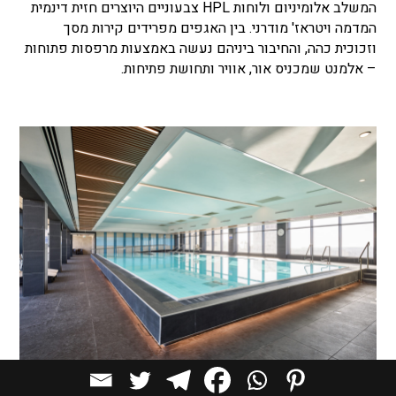
המשלב אלומיניום ולוחות HPL צבעוניים היוצרים חזית דינמית
המדמה ויטראז' מודרני. בין האגפים מפרידים קירות מסך
וזכוכית כהה, והחיבור ביניהם נעשה באמצעות מרפסות פתוחות
– אלמנט שמכניס אור, אוויר ותחושת פתיחות.