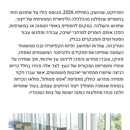
הפרויקט, שהושק בתחילת 2026, מבוסס כולו על שימוש חוזר
בחומרים שנפלטו מהכלכלה הליניארית המסורתית של ייצור,
שימוש והשלכה. במקום להסתיים באתרי הטמנה או במשרפות,
הפכו אותם חומרים למרחבי ישיבה, עבודה ומפגש עבור
הסטודנטים והמבקרים בבניין.
הטריבונה, עמדות המחשב ופינת הקפיטריה נבנו ממשטחי
העמסה שסיימו את תפקידם הלוגיסטי. המשטחים נאספו,
פורקו, עובדו מחדש והפכו לריהוט עץ איכותי, תוך שמירה על
אופיו וחומריותו המקורית של העץ. לצד אלה פוזרו בחלל כריות
רביצה שיוצרו ממפרשי יאכטות משומשים, אשר עברו ניקוי
ותפירה מחדש. כחלק מתפיסת "אפס פסולת", מולאו הכריות
בנסורת שנותרה מתהליך ייצור הרהיטים עצמם, בעוד שתוויות
הלוגו נגזרו מחולצות כותנה ישנות של צוות הסטודיו.