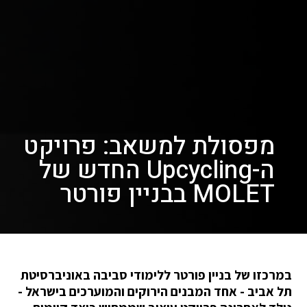
מפסולת למשאב: פרויקט
ה-Upcycling החדש של
MOLET בבניין פורטר
במרכזו של בניין פורטר ללימודי סביבה באוניברסיטת
תל אביב - אחד המבנים הירוקים והמוערכים בישראל -