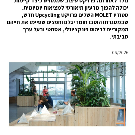
נולד לאחרונה פרויקט עיצוב שממחיש כיצד קיימות
יכולה להפוך מרעיון תיאורטי למציאות יומיומית.
סטודיו MOLET השלים פרויקט Upcycling חדש,
שבמסגרתו הוסבו חומרי גלם וחפצים שסיימו את חייהם
המקוריים לריהוט פונקציונלי, אסתטי ובעל ערך
סביבתי.
06/2026