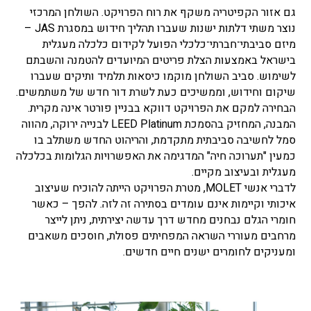
גם אזור הקפיטריה משקף את רוח הפרויקט. השולחן המרכזי
נוצר משתי דלתות ישנות שעברו תהליך חידוש במסגרת JAS –
מיזם סביבתי־חברתי־כלכלי הפועל לקידום כלכלה מעגלית
בישראל באמצעות הצלת פריטים המיועדים להטמנה והשבתם
לשימוש. סביב השולחן מוקמו כיסאות תלמיד ותיקים שעברו
שיקום וחידוש, וממשיכים כעת לשרת דור חדש של משתמשים.
הבחירה למקם את הפרויקט דווקא בבניין פורטר אינה מקרית.
המבנה, המחזיק בהסמכת LEED Platinum לבנייה ירוקה, מהווה
סמל לחשיבה סביבתית מתקדמת, והריהוט החדש משתלב בו
כמעין "תערוכה חיה" המדגימה את האפשרויות הגלומות בכלכלה
מעגלית ובעיצוב מקיים.
לדברי אנשי MOLET, מטרת הפרויקט הייתה להוכיח שעיצוב
איכותי וקיימות אינם עומדים בסתירה זה לזה. להפך – כאשר
חומרי הגלם נבחנים מחדש דרך עדשה יצירתית, ניתן לייצר
מרחבים מעוררי השראה המפחיתים פסולת, חוסכים משאבים
ומעניקים לחומרים ישנים חיים חדשים.