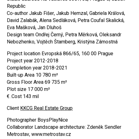
Republic
Co-author Jakub Fišer, Jakub Hemzal, Gabriela Králová,
David Zalabák, Alena Sedláková, Petra Coufal Skalická,
Eva Mašková, Jan Dluhoš
Design team Ondřej Černý, Petra Měrková, Oleksandr
Nebozhenko, Vojtěch Štamberg, Kristýna Zámostná
Project location Evropská 866/65, 160 00 Prague
Project year 2012-2018
Completion year 2018-2021
Built-up Area 10 780 m²
Gross Floor Area 69 735 m²
Plot size 17 000 m²
Cost 143 mil. €
Client
KKCG Real Estate Group
Photographer BoysPlayNice
Collaborator Landscape architecture: Zdeněk Sendler
Metrostav, www.metrostav.cz