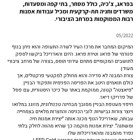
בפראג, צ'כיה, כולל מסחר, בתי קפה ומסעדות,
משרדים וחניה תת-קרקעית ומכיל עבודות אמנות
רבות הממוקמות במרחב הציבורי.
05/2022
המיקום המחבר את מרכז העיר לשדה התעופה והוא ניחן בנוף
פנורמי של פראג וטירת פראג. היזם והאדריכל ביקשו לספק
לתושבים המקומיים מתחם עירוני תוסס, בצורה של מרחב ציבורי
מעודן.
צורת המבנה לא סדירה והוא מחולק למקטעי פרקטלים, אך
כולם תואמים היטב את הפריסה הפנימית ותפקוד הבניין.
"פיאצטה" קטנה, ממוקמת באתר של כיכר היסטורית, עם פסל
של פדריקו דיאז.
חיפוי מעטפת הבניין מסובך מבחינה טכנולוגית, מזוגג במלואו
ויוצר צורות גבישיות. לובי הכניסה והחצרות מלאים בצמחייה
עבותה, שאדריכל הנוף מכנה אותה "יצירת אמנות חיה
ומשתנה". יצירת אמנות מוקמה כך שהיא מהווה לחלק בלתי
נפרד מהמבנה ומהאדריכלות שלו.