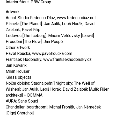
Interior fitout: PBW Group
Artwork
Aerial: Studio Federico Díaz, www.federicodiaz.net
Planeta [The Planet]: Jan Aulík, Leoš Horák, David
Zalabák, Pavel Filip
Ledovec [The Iceberg]: Maxim Velčovský [Lasvit]
Proudění [The Flow]: Jan Poupě
Other artwork
Pavel Roučka, www.pavelroucka.com
František Hodonský, www.frantisekhodonsky.cz
Jan Kovářík
Milan Houser
Glass objects:
Noční obloha: Studna přání [Night sky: The Well of
Wishes]: Jan Aulík, Leoš Horák, David Zalabák [Aulík Fišer
architekti] + BOMMA
AURA: Sans Souci
Chandelier [boardroom]: Michal Froněk, Jan Němeček
[Olgoj Chorchoj]