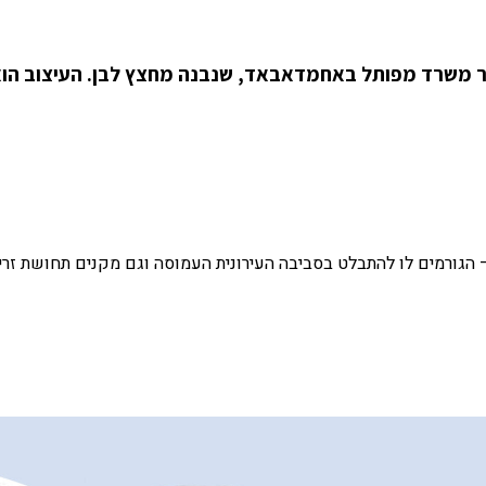
ם The Grid Architects בהודו, יצר משרד מפותל באחמדאבאד, שנבנה מחצץ לבן. העיצוב 
 – הגורמים לו להתבלט בסביבה העירונית העמוסה וגם מקנים תחושת זרי