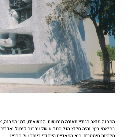
במיאמי ביץ' והיה חלוץ הגל החדש של ערבוב פיסול ואדריכ
מלהיות סימטרית, היא המאפיין הייחודי ביותר של הבניין.