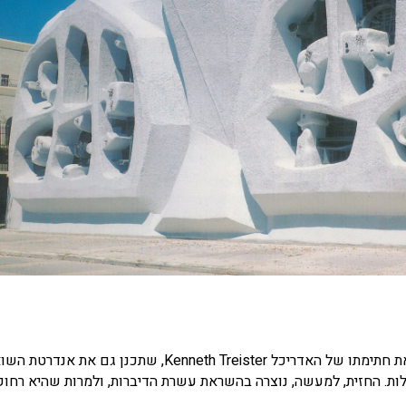
המבנה מואר בגופי תאורה מנחושת, הנושאים, כמו המבנה, את חתימתו של האדריכל Kenneth Treister, שתכנן גם את אנ
לות. החזית, למעשה, נוצרה בהשראת עשרת הדיברות, ולמרות שהיא רחו