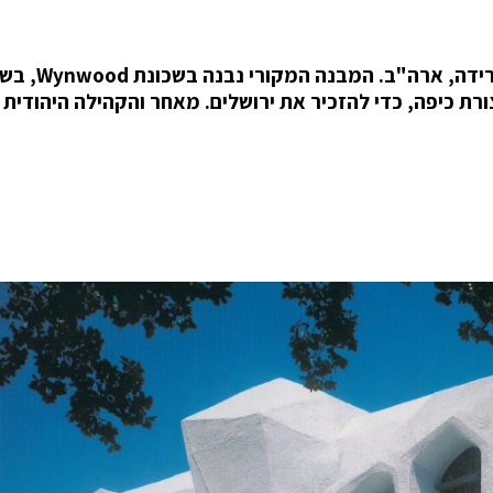
בית הכנסת Temple Israel הוא העתיק ביותר בפלורידה, ארה"ב. המ
ת בצורת כיפה, כדי להזכיר את ירושלים. מאחר והקהילה היהודית