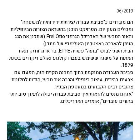
06/2019
הם מוגדרים כ"סביבת עבודה יצירתית ידידותית למשפחה"
ומכילים מעון יום. הפרויקט תוכנן בהשראת הצורות הביופיליות
והאור הטבעי של האדריכל הגרמני Frei Otto (שתכנן את הגג
הניתן להארכה באצטדיון האולימפי של מינכן).
הבית השני לבוש "בועה" עשויה ETFE, בד ארוג וחזק מאוד
המתוח על משנה ששימש בעברו קולנוע ואולם ריקודים בשנת
1879.
סביבת העבודה ממוקמת בתוך המבנה הקיים הזה, הפעם עם
צבעים בהירים, עיצוב ביופילי והרבה אור טבעי, הודות לחלונות
צהובים רבים הקבועים במעטפת הבניין.
"אנחנו מנסים להראות איך סביבת עבודה יכולה לתמוך טוב יותר
בהורים עובדים", אומרים האדריכלים.