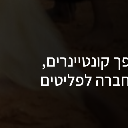
ו MVRDV הפך קונטיינרים,
חברה לפליטים