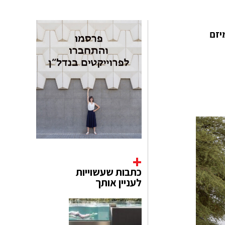
די ספורט וקהילה מודולרים לפליטים, בשיתוף פעולה עם KLABU, מיזם
כתבות שעשוייות
לעניין אותך