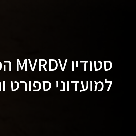
סטודי
למועדוני ספורט ו