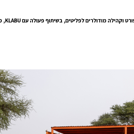
משרד האדריכלות MVRDV הפך מכולות למוק