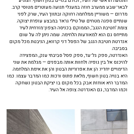
התנועה הראשי של העיר, וכולם בנויים בטון חשוף. המגיע
לבאר־שבע ממערב חוזה במעגלי תנועה מעוטרים מטוסי קרב.
מדרום — משוריין ממלחמה רחוקה ובתווך העיר, שרק לפני
שנתיים ספגה מטחים של טילי גראד במבצע עופרת יצוקה.
צומת 'חטיבת הנגב', הממוקם בכניסה הצפון־מזרחית לעיר
מתייחס גם הוא למאורעות הלחימה. שמה ניתן לה על שום
אנדרטת חטיבת הנגב של הפסל דני קרוואן, הניבטת מכל מקום
בסביבה.
האנדרטה, ספק גל־עד, ספק פסל סביבתי ענק, המפצירה
להיכנס אל בין גופיה ולחוות אותה מבפנים — מגלמת את שני
הדימויים יחדיו: הן את אפרוריות הבטון והן את אימת המלחמה.
היא בנויה בטון חשוף, מלאת פתוס ורכות כמו המדבר עצמו. כמו
המדבר היא אוחזת אבק בכל מקום בו יציקת הבטון נשחקה
וכמו המדבר, גם האנדרטה צופה אל העיר.