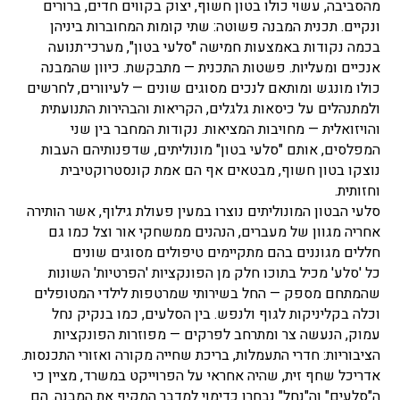
מהסביבה, עשוי כולו בטון חשוף, יצוק בקווים חדים, ברורים
ונקיים. תכנית המבנה פשוטה: שתי קומות המחוברות ביניהן
בכמה נקודות באמצעות חמישה "סלעי בטון", מערכי־תנועה
אנכיים ומעליות. פשטות התכנית — מתבקשת. כיוון שהמבנה
כולו מונגש ומותאם לנכים מסוגים שונים — לעיוורים, לחרשים
ולמתנהלים על כיסאות גלגלים, הקריאות והבהירות התנועתית
והויזואלית — מחויבות המציאות. נקודות המחבר בין שני
המפלסים, אותם "סלעי בטון" מונוליתים, שדפנותיהם העבות
נוצקו בטון חשוף, מבטאים אף הם אמת קונסטרוקטיבית
וחזותית.
סלעי הבטון המונוליתים נוצרו במעין פעולת גילוף, אשר הותירה
אחריה מגוון של מעברים, הנהנים ממשחקי אור וצל כמו גם
חללים מגוננים בהם מתקיימים טיפולים מסוגים שונים
כל 'סלע' מכיל בתוכו חלק מן הפונקציות 'הפרטיות' השונות
שהמתחם מספק — החל בשירותי שמרטפות לילדי המטופלים
וכלה בקליניקות לגוף ולנפש. בין הסלעים, כמו בנקיק נחל
עמוק, הנעשה צר ומתרחב לפרקים — מפוזרות הפונקציות
הציבוריות: חדרי התעמלות, בריכת שחייה מקורה ואזורי התכנסות.
אדריכל שחף זית, שהיה אחראי על הפרוייקט במשרד, מציין כי
ה"סלעים" וה"נחל" נבחרו כדימוי למדבר המקיף את המבנה. הם