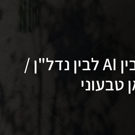
על הקשר ההדוק בין AI לבין נדל"ן /
 טבעוני