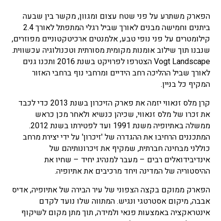
הפארק משתרע על פני שטח עצום ומגוון, מקשר בין שבעה
ביתנים וחמישה מבנים לאורך שביל רגלי המתפתל לאורך 2.4
קילומטרים על פני נופי טבע, אלמנטים ארכיטקטוניים מפוזרים,
שנבנו תוך שילוב אומנות מקומית מסורתית וטכנולוגיה עכשווית.
Vogt Landscape הצטרפו לפרויקט בשנת 2016 ותכנו גנים
לאורך שביל ההליכה רחב הידיים ומרחבי נוף ברחבי האזור
המקיף כל בניין.
קרן מלס זנאווי יזמה את פארק הזיכרון בשנת 2013 כדי לכבד
את זכרו של מלס זנאווי, שכיהן כנשיא ולאחר מכן כראש
ממשלה באתיופיה משנת 1991 ועד לפטירתו בשנת 2012.
המתכננים הרחיבו את ההגדרה של 'זיכרון' על ידי יצירת מרחב
כוללני מבחינה חברתית, שמקיף את זיכרונותיהם של
אינדיבידואלים רבים – מעבר למנהיג יחיד – שחיו את
ההיסטוריה של המדינה ויחד מרכיבים את אתיופיה.
הפארק ממוקם בקצה הצפוני של עיר הבירה של אתיופיה, אדיס
אבבה, מיקום אסטרטגי ונגיש. המתווה שלו נועד לקדם
אינטראקציה באמצעות פנאי ולמידה, תוך מתן מקום לשיקוף