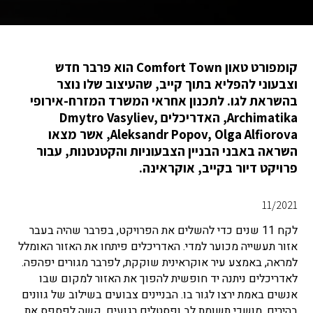
קומפורט טאון Comfort Town הוא פרבר חדש
וצבעוני להפליא בתוך קייב, שהעיצוב שלו נוצר
בהשראת לגו. לתכנון אחראי המשרד המזרח-אירופי
Archimatika, האדריכלים Dmytro Vasyliev,
Aleksandr Popov, Olga Alfiorova, אשר מצאו
השראה באבני הבניין הצבעוניות והקטנטנות, עבור
פרויקט דיור בקייב, אוקראינה.
11/2021
לקח 11 שנים כדי להשלים את הפרויקט, בפרבר שהיה בעבר
אזור תעשייה מכוער למדי. האדריכלים פיתחו את האזור האומלל
למראה, באמצע עיר אוקראינית שוקקת, לפרבר מגורים יפהפה.
לאדריכלים ניתנה יד חופשית להפוך את האזור למקום שבו
אנשים באמת ירצו לגור בו. הבניינים צבועים בשילוב של גוונים
בהירים, מושכי תשומת לב ופסטלים רגועים, קשה לפספס את