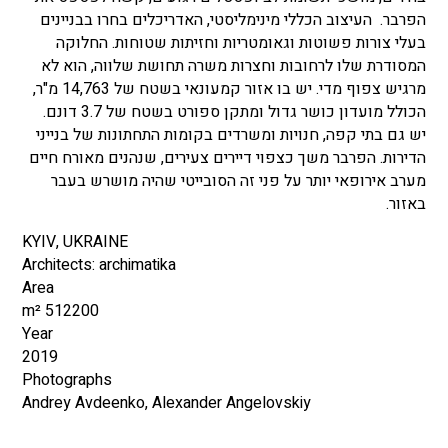
הפרבר. העיצוב הכללי מינימליסטי, האדריכלים בחרו בבניינים
בעלי צורות פשוטות וגאומטריות וחזיתות שטוחות. החלוקה
המסודרת שלו לרחובות וחצרות משרה תחושת שלווה, הוא לא
מרגיש צפוף מדי. יש בו אזור קמעונאי בשטח של 14,763 מ"ר,
הכולל מועדון כושר גדול ומתקן ספורט בשטח של 3.7 דונם.
יש גם בתי קפה, חנויות ומשרדים בקומות התחתונות של בנייני
הדירות. הפרבר משך כצפוי דיירים צעירים, שנהנים מאורח חיים
מערב אירופאי יותר על פני זה הסובייטי שהיה מושרש בעבר
באזור.
KYIV, UKRAINE
Architects: archimatika
Area
512200 m²
Year
2019
Photographs
Andrey Avdeenko, Alexander Angelovskiy