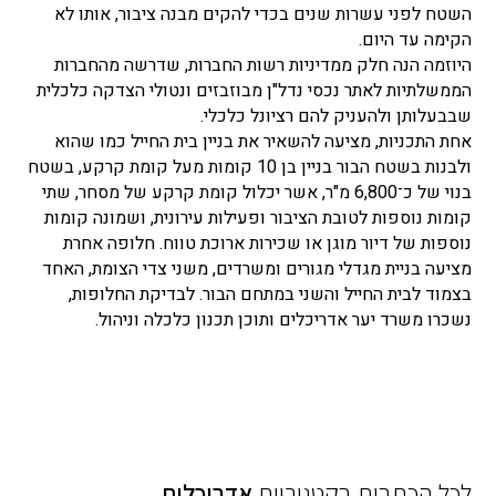
השטח לפני עשרות שנים בכדי להקים מבנה ציבור, אותו לא
הקימה עד היום.
היוזמה הנה חלק ממדיניות רשות החברות, שדרשה מהחברות
הממשלתיות לאתר נכסי נדל"ן מבוזבזים ונטולי הצדקה כלכלית
שבבעלותן ולהעניק להם רציונל כלכלי.
אחת התכניות, מציעה להשאיר את בניין בית החייל כמו שהוא
ולבנות בשטח הבור בניין בן 10 קומות מעל קומת קרקע, בשטח
בנוי של כ־6,800 מ"ר, אשר יכלול קומת קרקע של מסחר, שתי
קומות נוספות לטובת הציבור ופעילות עירונית, ושמונה קומות
נוספות של דיור מוגן או שכירות ארוכת טווח. חלופה אחרת
מציעה בניית מגדלי מגורים ומשרדים, משני צדי הצומת, האחד
בצמוד לבית החייל והשני במתחם הבור. לבדיקת החלופות,
נשכרו משרד יער אדריכלים ותוכן תכנון כלכלה וניהול.
לכל הכתבות בקטגוריית
אדריכלות