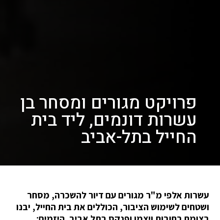
פרויקט מגורים ומסחר בן
עשרות דונמים, ליד בית
החייל בתל-אביב
עשרות אלפי מ"ר מגורים עם דיור להשכרה, מסחר
ושטחים לשימוש הציבור, הכוללים את בית החייל, יבנו
בצומת רחובות ויצמן ופנקס בתל אביב. היזמים: