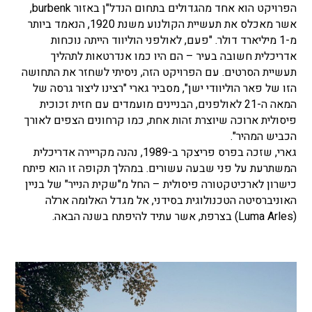
הפרויקט הוא אחד מהגדולים בתחום הנדל"ן באזור burbenk,
אשר מאכלס את תעשיית הקולנוע משנת 1920, הנאמד ביותר
מ-1 מיליארד דולר. "פעם, לאולפני הוליווד הייתה נוכחות
אדריכלית חשובה בעיר – הם היו כמו אנדרטאות לתהליך
תעשיית הסרטים. עם הפרויקט הזה, ניסיתי לשחזר את התחושה
הזו של פאר הוליוודי ישן", מסביר גארי "רצינו ליצור גרסה של
המאה ה-21 לאולפנים, הבניינים מועמדים עם חזית זכוכית
פיסולית ארוכה שיוצרת זהות אחת, כמו קרחונים הצפים לאורך
הכביש המהיר".
גארי, שזכה בפרס פריצקר ב-1989, נהנה מקריירה אדריכלית
המשתרעת על פני שבעה עשורים. במהלך תקופה זו הוא פיתח
כישרון לארכיטקטורה פיסולית – החל מ"שקית הנייר" של בניין
האוניברסיטה הטכנולוגית בסידני, אל מגדל האלומה ארלה
(Luma Arles) בצרפת, אשר עתיד להיפתח בשנה הבאה.