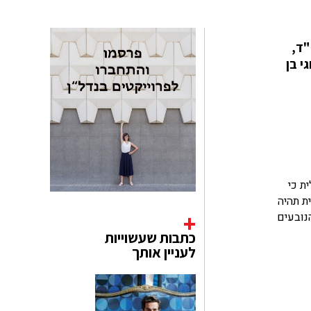
"ד,
י בן
ת כי
ת תהיה
נובעים
כתבות שעשוייות
לעניין אותך