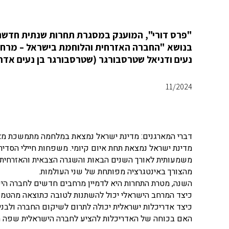
"פרס דורי", המוענק במסגרת תחרות שנתית חדשה,
בנושא "החברה האזרחית והלוחמת בישראל – מרחבי
נעים ודניאל שטרסבורגר (שטרסבורגר בן נעים אדרי
11/2024
דברי המארגנים: מדינת ישראל נמצאת במלחמה מתמשכת מא
מדינת ישראל נמצאת תחת איום קיומי. משפחות חיילי הסדיר 
משמעותית לאורך השנים הבאות והשגרה הצבאית והאזרחית זול
מהצורך באינטגרציה מפותחת של שני העולמות.
השנה, מטרת התחרות היא לדמיין מרחבים חדשים לחברה הי
כיצד המרחב הישראלי יכול להשתנות לטובה כתוצאה מהטמ
כיצד אדריכלות ישראלית יכולה לתרום לשיקום החברה ולבני
האם בכוחה של האדריכלות להציע לחברה הישראלית שפה ח