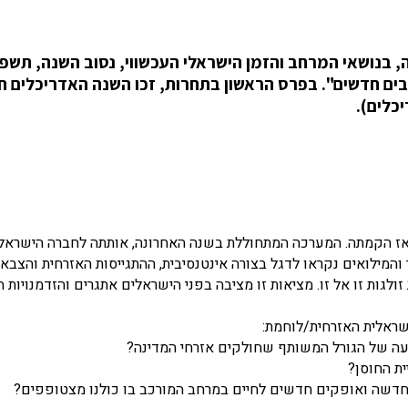
 בנושאי המרחב והזמן הישראלי העכשווי, נסוב השנה, תשפ
ם חדשים". בפרס הראשון בתחרות, זכו השנה האדריכלים חג
כלים).
ז הקמתה. המערכה המתחוללת בשנה האחרונה, אותתה לחברה הישראלי
והמילואים נקראו לדגל בצורה אינטנסיבית, ההתגייסות האזרחית והצבאי
גות זו אל זו. מציאות זו מציבה בפני הישראלים אתגרים והזדמנויות ה
שראלית האזרחית/לוחמת:
עה של הגורל המשותף שחולקים אזרחי המדינה?
ית החוסן?
דשה ואופקים חדשים לחיים במרחב המורכב בו כולנו מצטופפים?