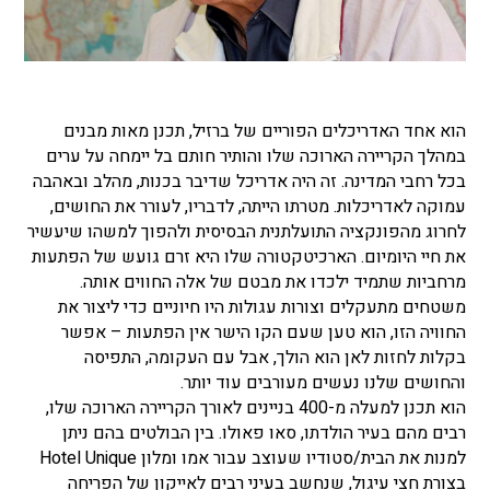
הוא אחד האדריכלים הפוריים של ברזיל, תכנן מאות מבנים
במהלך הקריירה הארוכה שלו והותיר חותם בל יימחה על ערים
בכל רחבי המדינה. זה היה ​​אדריכל שדיבר בכנות, מהלב ובאהבה
עמוקה לאדריכלות. מטרתו הייתה, לדבריו, לעורר את החושים,
לחרוג מהפונקציה התועלתנית הבסיסית ולהפוך למשהו שיעשיר
את חיי היומיום. הארכיטקטורה שלו היא זרם גועש של הפתעות
מרחביות שתמיד ילכדו את מבטם של אלה החווים אותה.
משטחים מתעקלים וצורות עגולות היו חיוניים כדי ליצור את
החוויה הזו, הוא טען שעם הקו הישר אין הפתעות – אפשר
בקלות לחזות לאן הוא הולך, אבל עם העקומה, התפיסה
והחושים שלנו נעשים מעורבים עוד יותר.
הוא תכנן למעלה מ-400 בניינים לאורך הקריירה הארוכה שלו,
רבים מהם בעיר הולדתו, סאו פאולו. בין הבולטים בהם ניתן
למנות את הבית/סטודיו שעוצב עבור אמו ומלון Hotel Unique
בצורת חצי עיגול, שנחשב בעיני רבים לאייקון של הפריחה