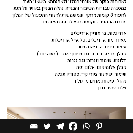
לארוחות בוקר של אורחי המלון ולאתנחתא משאון העיר.
במסגרת עבודות השימור והבנייה, נתלה הבניין באוויר על מנת
לחפור 3 קומות מרתף, שמשמשות לאזורי התפעול של המלון,
מטבח המסעדה וקומת ספא לרווחת האורחים.
אדריכלות: בר אוריין אדריכלים
מאירה מור אדריכלים, טל אייל אדריכלות
עיצוב פנים: אדריאנה שור
קבלן מבצע:
רום גבס
בשיתוף ארגד (משה יונה)
חלונות, שימור ונגרות: נגה נגרות
קבלן אלומיניום: אלום יפה
שימור ושיחזור ציורי קיר: סטודיו תכלת
ניהול ופיקוח: אחים מרגולין
צלם: עמית גרון