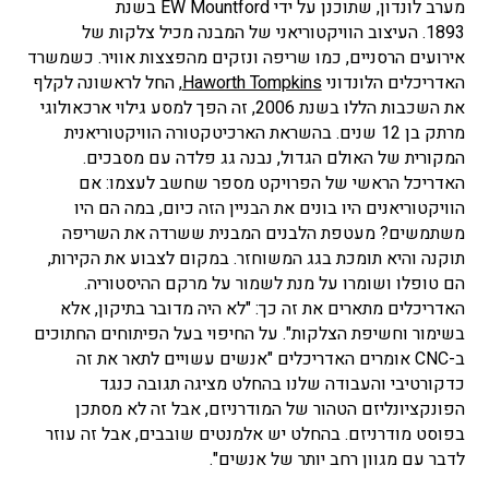
מערב לונדון, שתוכנן על ידי EW Mountford בשנת
1893. העיצוב הוויקטוריאני של המבנה מכיל צלקות של
אירועים הרסניים, כמו שריפה ונזקים מהפצצות אוויר. כשמשרד
האדריכלים הלונדוני
Haworth Tompkins
, החל לראשונה לקלף
את השכבות הללו בשנת 2006, זה הפך למסע גילוי ארכאולוגי
מרתק בן 12 שנים. בהשראת הארכיטקטורה הוויקטוריאנית
המקורית של האולם הגדול, נבנה גג פלדה עם מסבכים.
האדריכל הראשי של הפרויקט מספר שחשב לעצמו: אם
הוויקטוריאנים היו בונים את הבניין הזה כיום, במה הם היו
משתמשים? מעטפת הלבנים המבנית ששרדה את השריפה
תוקנה והיא תומכת בגג המשוחזר. במקום לצבוע את הקירות,
הם טופלו ושומרו על מנת לשמור על מרקם ההיסטוריה.
האדריכלים מתארים את זה כך: "לא היה מדובר בתיקון, אלא
בשימור וחשיפת הצלקות". על החיפוי בעל הפיתוחים החתוכים
ב-CNC אומרים האדריכלים "אנשים עשויים לתאר את זה
כדקורטיבי והעבודה שלנו בהחלט מציגה תגובה כנגד
הפונקציונליזם הטהור של המודרניזם, אבל זה לא מסתכן
בפוסט מודרניזם. בהחלט יש אלמנטים שובבים, אבל זה עוזר
לדבר עם מגוון רחב יותר של אנשים".