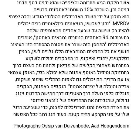
אשר חלקם הגיע מתרומה והציפייה שהוא יכניס כסף מדמי
כניסה וכן, השכרת 15% משטחו לאספנים פרטיים.
הוא תוכנן על ידי משרד האדריכלים ההולנדי הנודע והכה יצירתי
MVRDV. "נכון לעכשיו, מוזיאונים בינלאומיים רבים יכולים
להציג רק שישה עד שבעה אחוזים מהאוספים שלהם
בתערוכות. 94 האחוזים הנותרים נחבאים באחסון", אומרים
האדריכלים "המחסן הזה שובר את מסורת ההסתרה הזו: העיצוב
חושף את כל החפצים המוחבאים הללו גלויים לעין, בבניין
רפלקטיבי, ייחודי ואייקוני, בו המבקרים יכולים לשקוע
במתרחש מאחורי הקלעים של מוזיאון ולחוות מה בעצם כרוך
בתחזוקה וטיפול באוסף אמנות שלא יסולא בפז, באופן עצמאי
או עם מדריך. הם יכולים גם לצפות בתהליכי שימור ושיקום,
אריזה והובלה של יצירות אמנות". מוקפים באמנות, מבקרים
מובלים כלפי מעלה דרך האטריום דרך חמישה מדרגות זיגזג
גדולות, שמזכירות את התחריטים של ג'ובאני פירנסי.
את הצורה הביצית נתנו האדריכלים למבנה, כדי שטביעת הרגל
שלו על פני הקרקע תהיה קטנה, בעוד הגג רחב ככל האפשר.
Photographs:Ossip van Duivenbode, Aad Hoogendoorn