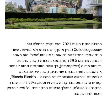
המבנה הוקם בשנת 2021 והוא נקרא בתחילה het
Collectiegebouw (בניין אוסף), שם צנוע ולא מתיימר, אשר
העם אפילו בחר לכנות גם אותו בפשטות 'הסיר'. זאת מאחר
והמבנה שגובהו 39.5 מטר, מעוצב בצורת קערה המכוסה
בלוחות מראה (רפלקטיבים), כך שהם משקפים פחות או יותר
את הסביבה ואת המבנים שמסביב. קערת איקאה בצבע
אלומיניום שימשה השראה לצורת המבנה – ה'Blanda Blank',
קערית סוכר מעט מבריקה, עשויה נירוסטה, ב-3.99 יורו, עמדה
במקרה על השולחן במהלך הדיונים המקדימים על עיצוב הבניין
וזכתה לתהילת נצח.