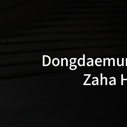
Dongdaemun 
Zaha H