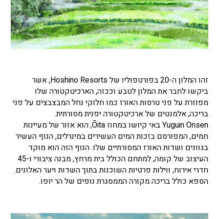
זהו המלון ה-20 בפורטפוליו של Hoshino Resorts, אשר
ביקשו לחבר את המלון לטבע וככזה, הארכיטקטורה שלו
מפוזרת על פני טרסות האורז כמו חלוקי נחל המבצבצים על פני
בריכה, אלמנטים של ארכיטקטורה יפנית מסורתית.
Yuguin Onsen באי קיושו במחוז Ōita, הוא אזור של מעיינות
חמים, המפורסם בזכות המים העשירים במינרלים, הנוף העשיר
בגוונים ושדות האורז המסורתיים שלו. הנוף הזה הוא מוקד
העיצוב של קומה, למתחם הכולל בית מרחץ, מבנה ציבורי ו-45
חדרי אירוח, ווילות פרטיות השוכנות בתוך השדות ויער האלונים.
הספא כולל בריכה מקורה הממסגרת נופים של הר יופו.