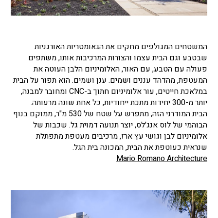
המשטחים המגולפים מחקים את הגאומטריות האורגניות
שבטבע וגם הבית עצמו והצורות המרכיבות אותו, משתפים
פעולה עם הטבע, עם האור, האלומיניום הלבן העוטה את
המעטפת, מהדהד עננים ושמים. ענן ושמים. הוא תפור על הבית
במלאכת חייטים, עור אלומיניום חתוך ב-CNC ומחובר למבנה,
יותר מ-300 יחידות מתכת ייחודיות, כל אחת שונה מרעותה.
הבית המודרני הזה, מתפרש על שטח של 530 מ"ר, ממוקם בנוף
הבוהמי של לוס אנג'לס, יוצר תנועה דמוית גל. שכבות של
אלומיניום לבן וגושי עץ ארז, מרכיבים מעטפת מתפתלת
שנראית כעוטפת את הבית, המכונה בית הגל.
Mario Romano Architecture