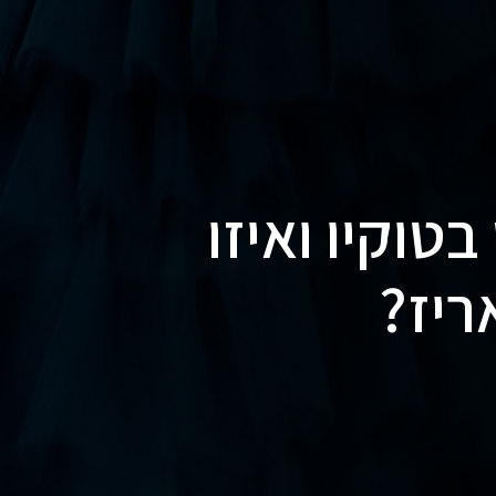
טוקיו ואיזו
יז?