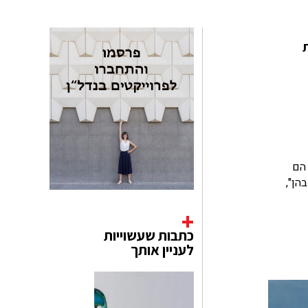
את
 הם
הן",
כתבות שעשוייות
לעניין אותך