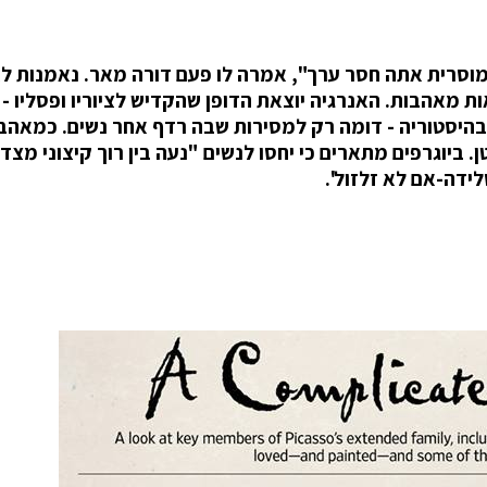
מוסרית אתה חסר ערך", אמרה לו פעם דורה מאר. נאמנות ל
ות מאהבות. האנרגיה יוצאת הדופן שהקדיש לציוריו ופסליו - 
 אמן אחר בהיסטוריה - דומה רק למסירות שבה רדף אחר נשים. כמאהב 
ן. ביוגרפים מתארים כי יחסו לנשים "נעה בין רוך קיצוני מצד
דה-אם לא זלזול'.