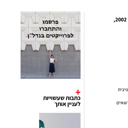
האמנית ההולנדית Suzan Drummen אוהבת נוצצים. האהבה הזו שלה מתבטאת גם ביצירות האמנות שלה. מאז 2002,
יבית
כתבות שעשוייות
רשאים
לעניין אותך