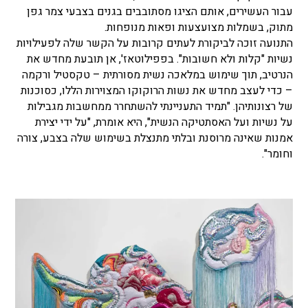
עבור העשירים, אותם הציגו מסתובבים בגנים בצבעי צמר גפן
מתוק, בשמלות מצועצעות ופאות מנופחות.
התנועה זוכה לביקורת לעתים קרובות על הקשר שלה לפעילויות
נשיות "קלות ולא חשובות". בפפילוטאז', אן תובעת מחדש את
הנרטיב, תוך שימוש במלאכה נשית מסורתית – טקסטיל ורקמה
– כדי לעצב מחדש את נשות הרוקוקו המצוירות הללו, כסוכנות
של רצונותיהן. "תמיד התעניינתי להשתחרר ממחשבות מגבילות
על נשיות ועל האסתטיקה הנשית", היא אומרת, "על ידי יצירת
אמנות שאינה מרוסנת ובלתי מתנצלת בשימוש שלה בצבע, צורה
וחומר".