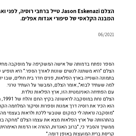
הצלם Jason Eskenazi טייל ברחבי
המבנה הקלאסי של סיפורי אגדות אפלים.
06/2021
הספר נפתח בדמותה של אישה המשקיפה על מוסקבה מחלון גב
הצלם "היא משתנה לנשים שונות לאורך הספר." היא תופיע שו
בתמונה השנייה בארץ הפלאות, פנים חדר בית חולים, שבו יונ
למה שעתיד לבוא", אומר הצלם, המבשר על העתיד טרגי.
עם הפתיחה האניגמטית הזו, ארץ הפלאות נולדת.
הצל
הוא הכיר את רוסיה דרך אמנות וספרות וסיקור המלחמה הק
"מוסקבה נראתה לי כמקום שטבעי ללכת ולראות בעצמי מה נ
בהתהוותה של ארץ הפלאות מצא את עצמו הצלם "מחקה באופ
ממשיך והסביר כי, "ברוב האגדות, ההורה או הדמות האימהית 
קריסת ברית המועצות באופן דומה."