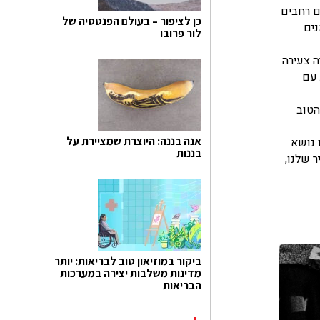
ם רחבים
כן לציפור – בעולם הפנטסיה של
נים
לור פרובו
ה צעירה
 עם
הטוב
אנה בננה: היוצרת שמציירת על
 נושא
בננות
 שלנו,
ביקור במוזיאון טוב לבריאות: יותר
מדינות משלבות יצירה במערכות
הבריאות