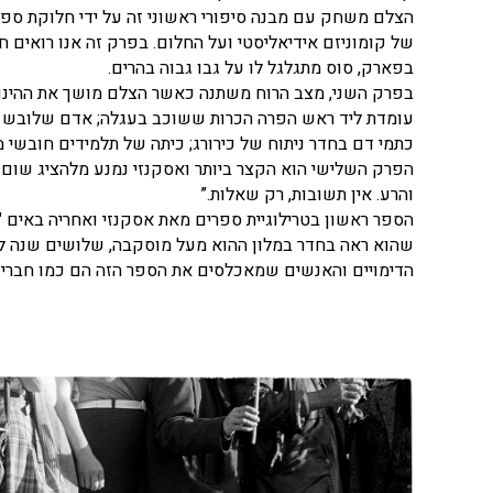
הצלם משחק עם מבנה סיפורי ראשוני זה על ידי חלוקת ספר
של קומוניזם אידיאליסטי ועל החלום. בפרק זה אנו רואים ח
בפארק, סוס מתגלגל לו על ​​גבו גבוה בהרים.
בפרק השני, מצב הרוח משתנה כאשר הצלם מושך את ההינומ
עומדת ליד ראש הפרה הכרות ששוכב בעגלה; אדם שלובש חו
כתמי דם בחדר ניתוח של כירורג; כיתה של תלמידים חובשי 
הפרק השלישי הוא הקצר ביותר ואסקנזי נמנע מלהציג שום ס
והרע. אין תשובות, רק שאלות.”
הספר ראשון בטרילוגיית ספרים מאת אסקנזי ואחריה באים "
שהוא ראה בחדר במלון ההוא מעל מוסקבה, שלושים שנה לפני
הדימויים והאנשים שמאכלסים את הספר הזה הם כמו חברים 