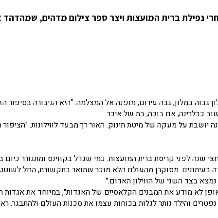
 רוסיה, לפני ואחרי נפילת ברית המועצות ויצר ספר צילום מדהים, שמהדהד
וה במלון, גבה עירום, מופנה אל המצלמה. "היא הגיבורה בסיפור הזה
ב כבלרינה, אם בוכה, בת של איכר.
ה יושבת על מעקה של מיטת תינוק. האור רך מבעד לווילונות. "הציפור ה
ם נחת במוסקבה לראשונה בקיץ החם והלח של 1991, חצי שנה לפני קריסת ברית המועצות. כמי שגדל בקווינס ומתגורר כי
רה בעיתונים. מסוקרן מהעולם הלא מוכר שתואר בתקשורת, החל לשוטט 
מצא בצד השני של הווילון האדום."
ן לא מודע את המבנים הקלאסיים של האגדות", במיוחד את אגדות רוס
נפטרים והילד נותר לגלות בכוחות עצמו את סכנות העולם ולהתבגר. ראי