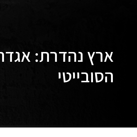
ארץ נהדרת: אגדה 
הסובייטי