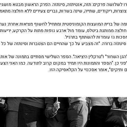
ו לשלושה פרקים: תזה, אנטיתזה, סינתזה. הפרק הראשון מבטא מושגי
צוצרות, ריקודים, שתייה, שינה בשדות, גברים צעירים ללא חולצה מתאמ
ה של ברית המועצות הקומוניסטית ומתחיל לחשוף מציאות אחרת: נער
לצה ממותגת ביטלס, עומד מול ארבע גופות מתות על הקרקע; יריעות
מסכות גז עומדות להשתתף בתרגיל.
ינתזה ברורה. "זה מצביע על כך שהחיים הם הצטברות וסינתזה של כל 
הגן השחור" ו"טרקלין היציאה". הספר השלישי מסתיים בתמונה של אותו
 כן. “הספר והתמונות היו תמיד במקום קרוב לתודעה. כמו האני הצעיר
ותיקים", אומר אסכנזי על הקלאסיקה הזו.