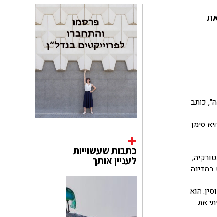
 את
", כותב
יא סימן
כתבות שעשוייות
ום בטורקיה,
לעניין אותך
במדינה.
ין. הוא
תי את