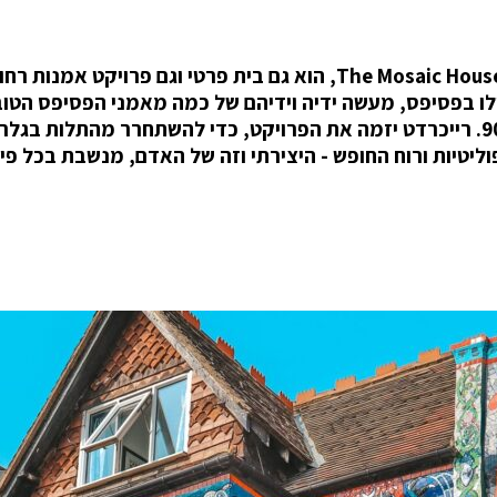
בית הפסיפס בצ'יזוויק, מערב לונדון The Mosaic House in Chiswick, הוא גם בית פרטי וגם פרויקט אמנות ר
Carrie Re. הבית מחופה כולו בפסיפס, מעשה ידיה וידיהם של כמה מאמני הפסיפס הטו
בעולם, שרצו לתרום לפרויקט זה, שהחל בשנות ה-90. רייכרדט יזמה את הפרויקט, כדי להשתחרר מהתלות בג
יטיות ורוח החופש - היצירתי וזה של האדם, מנשבת בכל פינו