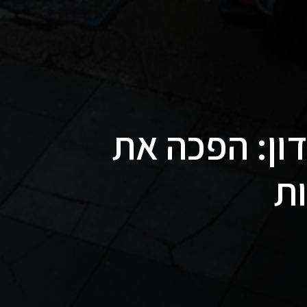
ון: הפכה את
ת