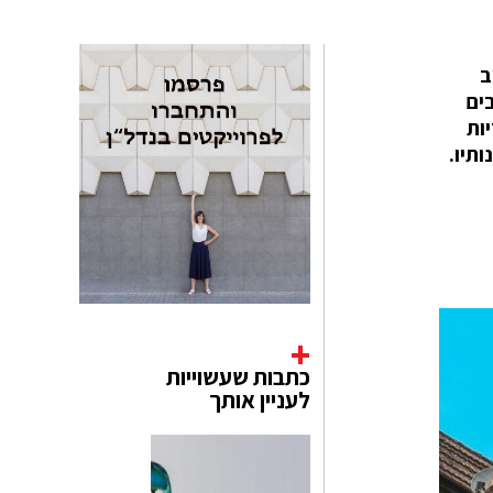
חוב
בים
לריות
תיו.
כתבות שעשוייות
לעניין אותך