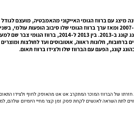
 ההולנדי Florentijn Hofman, יצר לפני 16 שנה מיצג עם ברווז הגומי האייקוני מהאמבטיה, מועצם לגו
ובגובה 18 מטר. הוא השיק אותו בסן-נזיר בצרפת ב-2007 ומאז ערך ברווז הגומי שלו סיבוב הופעות עולמ
מקומות על פני ארבע יבשות ואז עשה את דרכו להונג קונג ב-2013. בין 2013 ל-2014, ברווז הגומי צבר
טים ברחובות, חלונות ראווה, אוטובוסים ועד לחולצות ומוצרים 
ונג קונג, הפעם עם הברווז שלו ולצידו ברווז תאום.
את חזרתו של הברווז המוכר המתקרב אט אט מהאופק לחוף ולצידו התאום
מן, המיצג והמותג היצירתי AllRightsReserved, מקווים לתת השראה לאנשים לקחת פסק זמן קצר מחיי היומיום שלהם,