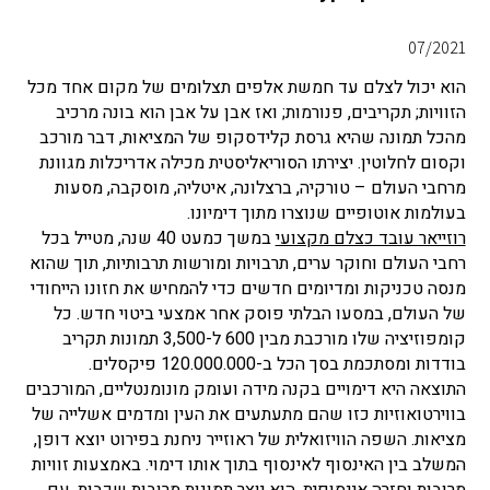
07/2021
הוא יכול לצלם עד חמשת אלפים תצלומים של מקום אחד מכל
הזוויות; תקריבים, פנורמות; ואז אבן על אבן הוא בונה מרכיב
מהכל תמונה שהיא גרסת קלידסקופ של המציאות, דבר מורכב
וקסום לחלוטין. יצירתו הסוריאליסטית מכילה אדריכלות מגוונת
מרחבי העולם – טורקיה, ברצלונה, איטליה, מוסקבה, מסעות
בעולמות אוטופיים שנוצרו מתוך דימיונו.
רוזייאר עובד כצלם מקצועי
במשך כמעט 40 שנה, מטייל בכל
רחבי העולם וחוקר ערים, תרבויות ומורשות תרבותיות, תוך שהוא
מנסה טכניקות ומדיומים חדשים כדי להמחיש את חזונו הייחודי
של העולם, במסעו הבלתי פוסק אחר אמצעי ביטוי חדש. כל
קומפוזיציה שלו מורכבת מבין 600 ל-3,500 תמונות תקריב
בודדות ומסתכמת בסך הכל ב-120.000.000 פיקסלים.
התוצאה היא דימויים בקנה מידה ועומק מונומנטליים, המורכבים
בווירטואוזיות כזו שהם מתעתעים את העין ומדמים אשלייה של
מציאות. השפה הוויזואלית של ראוזייר ניחנת בפירוט יוצא דופן,
המשלב בין האינסוף לאינסוף בתוך אותו דימוי. באמצעות זוויות