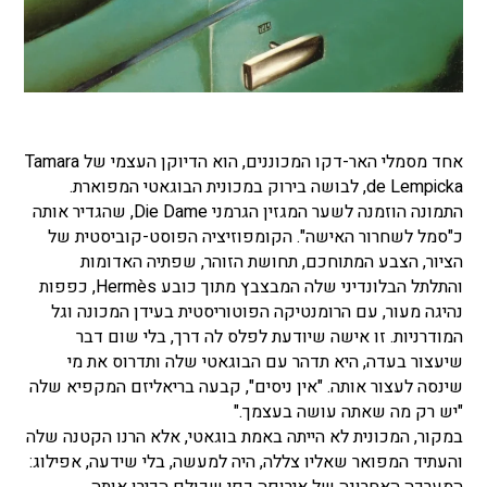
אחד מסמלי האר-דקו המכוננים, הוא הדיוקן העצמי של Tamara
de Lempicka, לבושה בירוק במכונית הבוגאטי המפוארת.
התמונה הוזמנה לשער המגזין הגרמני Die Dame, שהגדיר אותה
כ"סמל לשחרור האישה". הקומפוזיציה הפוסט-קוביסטית של
הציור, הצבע המתוחכם, תחושת הזוהר, שפתיה האדומות
והתלתל הבלונדיני שלה המבצבץ מתוך כובע Hermès, כפפות
נהיגה מעור, עם הרומנטיקה הפוטוריסטית בעידן המכונה וגל
המודרניות. זו אישה שיודעת לפלס לה דרך, בלי שום דבר
שיעצור בעדה, היא תדהר עם הבוגאטי שלה ותדרוס את מי
שינסה לעצור אותה. "אין ניסים", קבעה בריאליזם המקפיא שלה
"יש רק מה שאתה עושה בעצמך."
במקור, המכונית לא הייתה באמת בוגאטי, אלא הרנו הקטנה שלה
והעתיד המפואר שאליו צללה, היה למעשה, בלי שידעה, אפילוג: