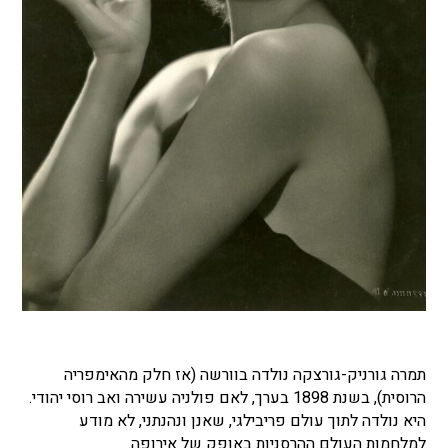
תמרה גורניק-גורצקה נולדה בוורשה (אז חלק מהאימפריה
הרוסית), בשנת 1898 בערך, לאם פולניה עשירה ואב רוסי יהודי.
היא נולדה לתוך עולם פריבילגי, שאנן ונהנתני, לא מודע
למלחמות העולם ההרסניות באופק של אירופה.