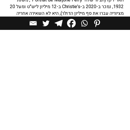
1932, נמכר ב-2020 ב-Christie's ב-12 מיליון ליש"ט ומעל 20
מציוריה עברו את סף מיליון הדולר), היא לא השאירה אחריה
אמנות גדולה והירושה שלה מסתכמת במסמך חברתי ייחודי
ומדאיג, המתעד את מרקמי החברה האירופית בדרך להרס עצמי.
מפורסמים רבים ידועים באיסוף ציוריה של למפיקה, ביניהם ג'ק
ניקולסון, ברברה סטרייסנד ומדונה, שמשאילה עבודות מהאוסף
שלה לתערוכות בינלאומיות והן גם הופיעו בקליפים שלה.
ציוריה הופיעו גם בסרטי קולנוע ודמותה שימשה חיקוי לדמות
אשת חברה בסרט The Great Gatsby על פי סקוט פיצ'ג'רלד.
למפיקה היא האמנית הראשונה שהייתה כוכבת זוהר
והשאפתנות שלה, ההפקרות הבלתי מתנצלת והתיאור המעצים
שלה של אשה חזקה, הופכים אותה לדמות מודרנית לחלוטין.