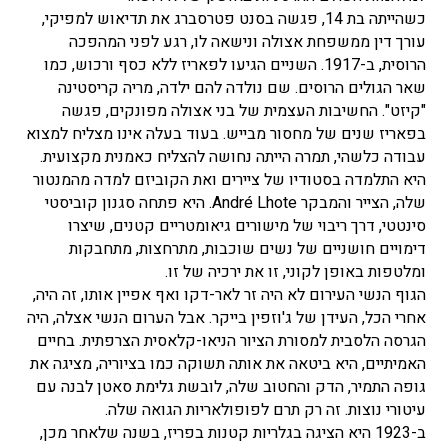
כשהייתה בת 14, פגשה בסנט פטרסברג את תדיאוש למפיקי,
עורך דין ממשפחת אצולה ונישאה לו, רגע לפני המהפכה
הרוסית, ב-1917. השניים הגיעו לפאריז ללא כסף ורכוש, כמו
שאר הגולים הרוסים. שם נולדה להם ילדה, מריה קריסטינה
"קיזט". החשיבות העצמית של בני אצולה מפונקים, פגשה
בפאריז שנים של מחסור מבייש. בעוד בעלה אינו מצליח למצוא
עבודה כלשהי, תמרה הייתה נחושה להצליח כאמנית מקצועית.
היא התלמדה בסטודיו של ציירים ואת הקוביזם למדה מהמנטור
שלה, הצייר והמבקר André Lhote. היא פתחה סגנון קוביסטי
סינטטי, דרך ריבוי של מישורים גיאומטריים קטנים, שיצרו
דימויים חושניים של נשים שוכבות, מתרחצות, מתחבקות
ומלטפות באופן לקוני, זו את ירכיה של זו.
הגוף הנשי העירום לא היה זר לאר-דקו ואף אפיין אותו, זה היה,
אחרי הכל, העידן של ג'וזפין בייקר. אבל הערום הנשי אצלה, היה
הגרסה הלסבית למסורת הציור הניאו-קלאסית הצרפתית. בחיים
האמיתיים, היא ביטאה את אותה תשוקה כמו בציוריה, מציגה את
גופה התמיר, הדק והחטוב שלה, לובשת גלימת סאטן לבנה עם
עיטורי נוצות. זה רק תרם לפופולאריות הגואה שלה.
ב-1923 היא הציגה בגלריות קטנות בפריז, בשנה שלאחר מכן,