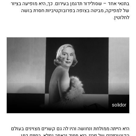
בתנאי אחד – שסולידור תדגמן בעירום. כך, היא מופיעה בציור
של למפיקה, מביטה בצופה בפרובוקטיביות חסרת בושה
לחלוטין.
solidor
היא הייתה ממולחת ונחושה והיו לה גם קשרים מצוינים בעולם
הקוטוריירים של פריז. היא תמיד נראתה נפלא, בחיים כמו