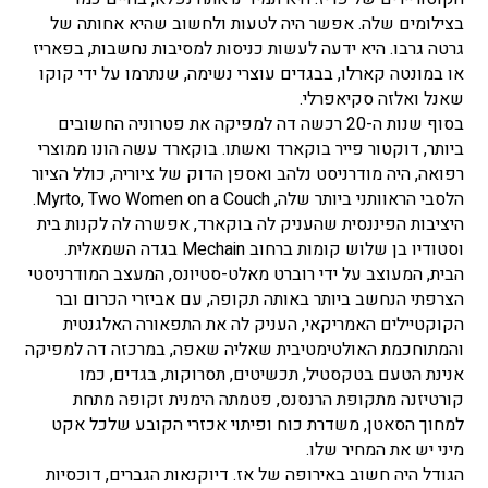
בצילומים שלה. אפשר היה לטעות ולחשוב שהיא אחותה של
גרטה גרבו. היא ידעה לעשות כניסות למסיבות נחשבות, בפאריז
או במונטה קארלו, בבגדים עוצרי נשימה, שנתרמו על ידי קוקו
שאנל ואלזה סקיאפרלי.
בסוף שנות ה-20 רכשה דה למפיקה את פטרוניה החשובים
ביותר, דוקטור פייר בוקארד ואשתו. בוקארד עשה הונו ממוצרי
רפואה, היה מודרניסט נלהב ואספן הדוק של ציוריה, כולל הציור
הלסבי הראוותני ביותר שלה, Myrto, Two Women on a Couch.
היציבות הפיננסית שהעניק לה בוקארד, אפשרה לה לקנות בית
וסטודיו בן שלוש קומות ברחוב Mechain בגדה השמאלית.
הבית, המעוצב על ידי רוברט מאלט-סטיונס, המעצב המודרניסטי
הצרפתי הנחשב ביותר באותה תקופה, עם אביזרי הכרום ובר
הקוקטיילים האמריקאי, העניק לה את התפאורה האלגנטית
והמתוחכמת האולטימטיבית שאליה שאפה, במרכזה דה למפיקה
אנינת הטעם בטקסטיל, תכשיטים, תסרוקות, בגדים, כמו
קורטיזנה מתקופת הרנסנס, פטמתה הימנית זקופה מתחת
למחוך הסאטן, משדרת כוח ופיתוי אכזרי הקובע שלכל אקט
מיני יש את המחיר שלו.
הגודל היה חשוב באירופה של אז. דיוקנאות הגברים, דוכסיות