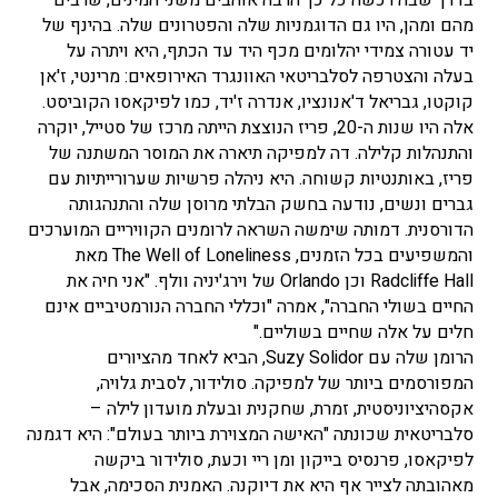
בדרך שבה רכשה כל כך הרבה אוהבים משני המינים, שרבים
מהם ומהן, היו גם הדוגמניות שלה והפטרונים שלה. בהינף של
יד עטורה צמידי יהלומים מכף היד עד הכתף, היא ויתרה על
בעלה והצטרפה לסלבריטאי האוונגרד האירופאים: מרינטי, ז'אן
קוקטו, גבריאל ד'אנונציו, אנדרה ז'יד, כמו לפיקאסו הקוביסט.
אלה היו שנות ה-20, פריז הנוצצת הייתה מרכז של סטייל, יוקרה
והתנהלות קלילה. דה למפיקה תיארה את המוסר המשתנה של
פריז, באותנטיות קשוחה. היא ניהלה פרשיות שערורייתיות עם
גברים ונשים, נודעה בחשק הבלתי מרוסן שלה והתנהגותה
הדורסנית. דמותה שימשה השראה לרומנים הקוויריים המוערכים
והמשפיעים בכל הזמנים, The Well of Loneliness מאת
Radcliffe Hall וכן Orlando של וירג'יניה וולף. "אני חיה את
החיים בשולי החברה", אמרה "וכללי החברה הנורמטיביים אינם
חלים על אלה שחיים בשוליים."
הרומן שלה עם Suzy Solidor, הביא לאחד מהציורים
המפורסמים ביותר של למפיקה. סולידור, לסבית גלויה,
אקסהיציוניסטית, זמרת, שחקנית ובעלת מועדון לילה –
סלבריטאית שכונתה "האישה המצוירת ביותר בעולם": היא דגמנה
לפיקאסו, פרנסיס בייקון ומן ריי וכעת, סולידור ביקשה
מאהובתה לצייר אף היא את דיוקנה. האמנית הסכימה, אבל