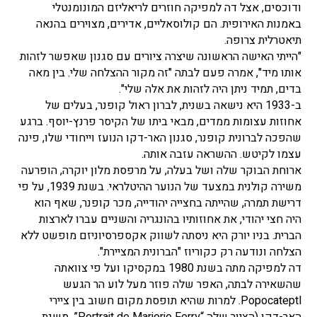
ודוכסים, אצל דה למפיקה חוזרים לריאליזם המונומנטלי
באמנות האירופית. הם קולוסאליים, אדירים, מצוירים בהנאה
תיאטרלית צרופה.
"הייתי האישה הראשונה שיצרה ציורים עם סגנון שאפשר לזהות
אותו מיד", אמרה פעם לבתה "זה מקור ההצלחה שלי. בין מאה
בדים, תמיד ניתן היה לזהות את אלה שלי".
ב-1933 היא נישאה בשנית, לברון ראול קופנר, בעלים של
אחוזות עצומות ממדים, מבאי ביתו של הקיסר פרנץ-יוסף. ברגע
שהפכה לברונית קופנר, סגנון האר-דקו הנועז וייחודי שלו, פינה
עצמו לקיטש. ההשראה עזבה אותה.
ארוחת הבוקר שלה ושל בעלה, על מרפסת מלון יוקרה, הופרעה
משירה קולנית במצעד של הנוער ההיטלראי. בשנת 1939, על פי
דרישת תמרה, שהייתה בחצייה יהודייה, מכר קופנר, שאף הוא
היה חצי יהודי, את אחוזותיו בהונגריה והשניים עברו לארצות
הברית. בניו יורק היא ניסתה לשווק אקספרסיוניזם מופשט ללא
הצלחה ונודעה רק כקוריוז "הברונית המציירת".
דה למפיקה מתה בשנת 1980 במקסיקו ועל פי צוואתה
שהשאירה לבתה, האפר שלה פוזר מעל לוע הר הגעש
Popocateptl. למרות שהיא תופסת מקום חשוב בין ציירי
האר-דקו (הציור שלה “Portrait de Marjorie Ferry”, משנת