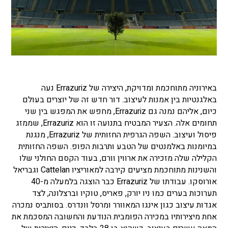
באירוניה מתוחכמת ומדויקת, היצירה של Errazuriz נעה
באלגנטיות בין אמנות לעיצוב. דור חדש זה של יוצרים בעולם
כיום, אליהם נמנה גם Errazuriz, מחפש את המפגש בין שני
תחומים אלה. הצעיר המבטיח בתנועה זו הוא Errazuriz, שממזג
פיסול ועיצוב. השפה הגרפית החזותית של Errazuriz, מנגנת
במיומנות באלמנטים של הטבע ותרבות הפופ. השפה החזותית
הקלילה שלה מזכירה את ארווין וורם, בעוד הקסם החולני שלו
והשנינות מתוחכמת מציעים קירבה למאוריציו Cattelan וגבריאל
אורוסקו. עבודתו של Errazuriz כבר הוצגה בלמעלה מ-40
תערוכות בערים כמו ניו יורק, פאריס, טוקיו וברצלונה, לצד
אגדות עיצוב כגון אינגו המאוורר ומרסל וונדרס. בסותביס נמכרה
אחת מיצירותיו במכירה הפומבית הנודעת והחשובה המסכמת את