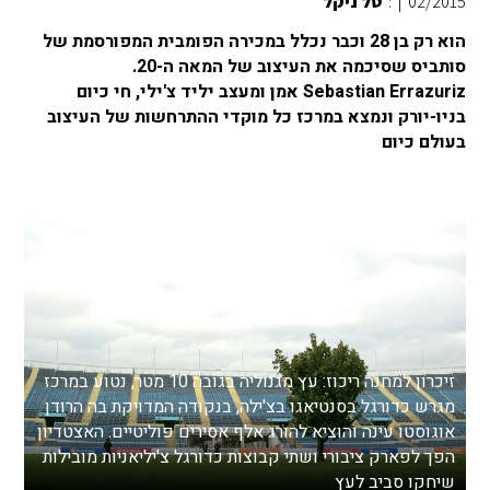
02/2015
|
:
טל ניקל
הוא רק בן 28 וכבר נכלל במכירה הפומבית המפורסמת של
סותביס שסיכמה את העיצוב של המאה ה-20.
Sebastian Errazuriz אמן ומעצב יליד צ'ילי, חי כיום
בניו-יורק ונמצא במרכז כל מוקדי ההתרחשות של העיצוב
בעולם כיום
זיכרון למחנה ריכוז: עץ מגנוליה בגובה 10 מטר, נטוע במרכז
מגרש כדורגל בסנטיאגו בצ'ילה, בנקודה המדויקת בה הרודן
אוגוסטו עינה והוציא להורג אלף אסירים פוליטיים. האצטדיון
הפך לפארק ציבורי ושתי קבוצות כדורגל צ'יליאניות מובילות
שיחקו סביב לעץ