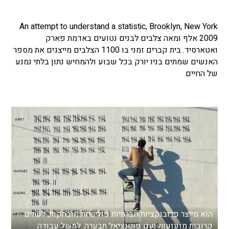
An attempt to understand a statistic, Brooklyn, New York
2009 אלף ומאה צלבים לבנים נטועים באדמת פארק
ואטארסיד. בית קברים זמני בו 1100 הצלבים מייצגים את מספר
האנשים שמתים בניו יורק בכל שבוע ולהמחיש נתון בלתי נמנע
של החיים
הוא מייצר פרובוקציות חברתיות פוליטיות מובהקות, לעתים
קרובות מזעזעות ועם פוטנציאל תבערה. למשל עבודה