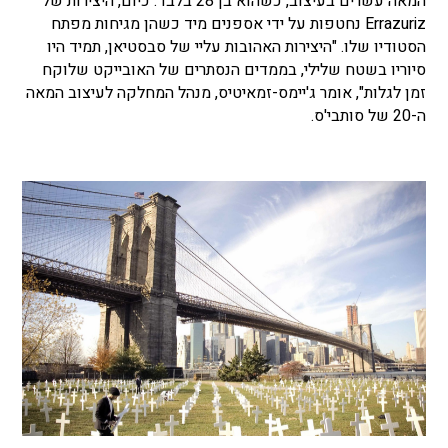
המאה עשרים בעיצוב, כשהוא בן 28 בלבד. כיום, היצירות של
Errazuriz נחטפות על ידי אספנים מיד כשהן מגיחות מפתח
הסטודיו שלו. "היצירות האהובות עליי של סבסטיאן, תמיד היו
סיוריו בשטח שלילי, בממדים הנסתרים של האובייקט שלוקח
זמן לגלות", אומר ג'יימס-זמאיטיס, מנהל המחלקה לעיצוב המאה
ה-20 של סותבי'ס.