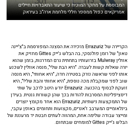
המבוססת על מחקר המוכיח כי שיעור התאבדויות חיילים
אמריקאים כפול ממספר חללי מלחמת ארה"ב בעיראק
הקריירה של Errazuriz מזכירה את הסצנה המפורסמת ב"צ'יינה
טאון" של רומן פולנסקי, בה הבלש ג'ייק Gittes מחזיק את
אוולין Mulwray בזרועותיו בתחתית גרם המדרגות, בזמן שהוא
יורה שאלות קשות לעברה. "היא הבת שלי", מנסה אוולין לשכנע
אותו לפני שראשה נזרק בסטירה חדה, "היא אחותי", היא מנסה
שוב לפני שמקבלת מכה נוספת, "היא אחותי והבת שלי!", היא
זועקת לבסוף בהכנעה. Errazuriz יודע היטב לרכב על שתי
דיסציפלינות המסרבות להודות בכך שהן קשורות גנטית. בעידן
של התמקצעות נישתיות, Errazuriz הוא אחד מקומץ יוצרים
בינלאומיים המערבב ז'אנרים, מקצועות ותחומים באופן עקבי,
ומייצר עבודה שלימה אחת, המהווה לעתים חבטת יד מרעננת של
הבלש ג'ייק Gittes למומחים שבתחום.